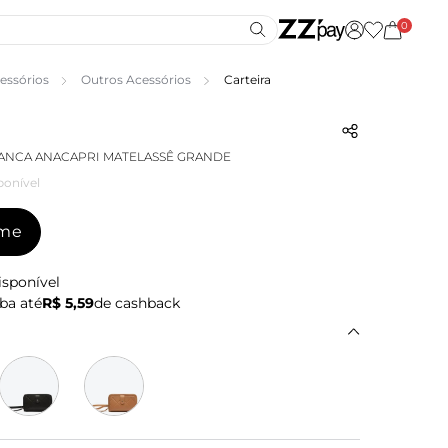
0
essórios
Outros Acessórios
Carteira
ANCA ANACAPRI MATELASSÊ GRANDE
ponível
-me
isponível
ba até
R$ 5,59
de cashback