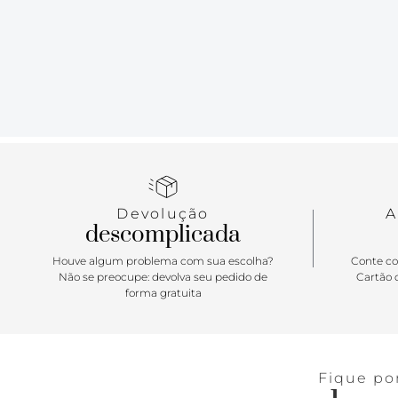
Devolução
A
descomplicada
Houve algum problema com sua escolha?
Conte co
Não se preocupe: devolva seu pedido de
Cartão d
forma gratuita
Fique po