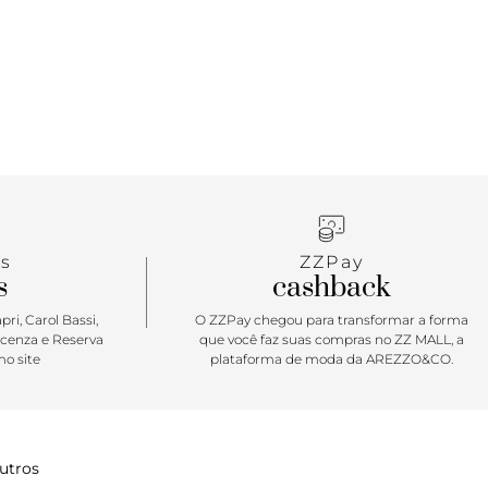
s
ZZPay
s
cashback
ri, Carol Bassi,
O ZZPay chegou para transformar a forma
icenza e Reserva
que você faz suas compras no ZZ MALL, a
o site
plataforma de moda da AREZZO&CO.
utros