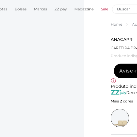
otas
Bolsas
Marcas
ZZ pay
Magazzine
Sale
Home
Ac
ANACAPRI
CARTEIRA BR
Produto indis
Avise
Produto ind
Rece
Mais
2
cores