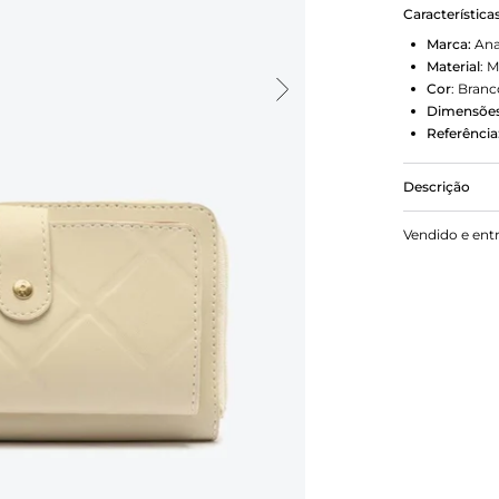
Característica
Marca:
Ana
Material
:
M
Cor
:
Branc
Dimensões
Referência
Descrição
A carteira 
Vendido e ent
feita em ma
A divisória 
zíper.
Porque Apos
combinada co
vai com voc
matelassê, 
mais precisa