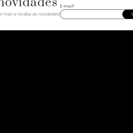
novidades
E-mail*
e-mail e receba as novidades!