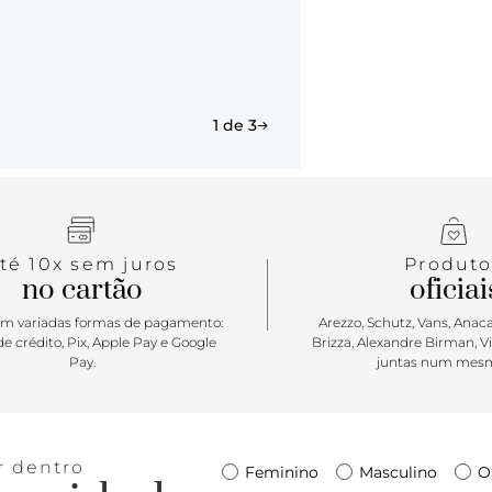
1 de 3
té 10x sem juros
Produto
no cartão
oficiai
m variadas formas de pagamento:
Arezzo, Schutz, Vans, Anacap
e crédito, Pix, Apple Pay e Google
Brizza, Alexandre Birman, V
Pay.
juntas num mesm
r dentro
Feminino
Masculino
O