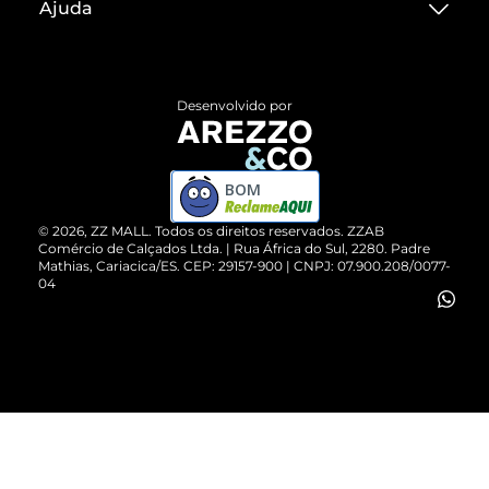
Ajuda
Termos de Uso
Central de Atendimento
Políticas de Privacidade
Entrega
ZZ Influ
Desenvolvido por
Devolução do Produto
ZZ MALL é confiável
Compre pelo WhatsApp
ZZPay
BOM
Cartão Presente
©
2026
, ZZ MALL. Todos os direitos reservados.
ZZAB
Comércio de Calçados Ltda. | Rua África do Sul, 2280. Padre
Mathias, Cariacica/ES. CEP: 29157-900 | CNPJ: 07.900.208/0077-
Vendas Corporativas
04