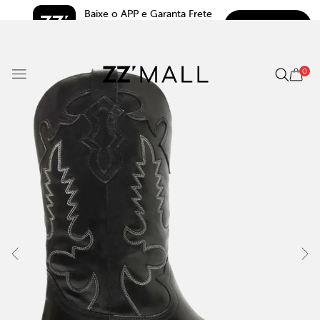
Baixe o APP e Garanta Frete 
BAIXAR
Grátis*
5.0
0