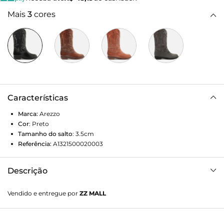
Mais
3
cores
Características
Marca:
Arezzo
Cor
:
Preto
Tamanho do salto
:
3.5cm
Referência:
A1321500020003
Descrição
Bota preta de couro. O sapato tem cano longo, salto baixo
Vendido e entregue por
ZZ MALL
bloco e formato arredondado na ponta. Traz bordado
western nas laterais do cano e recortes. Com tiras como
puxador nas laterais do cano, facilitando o calce.