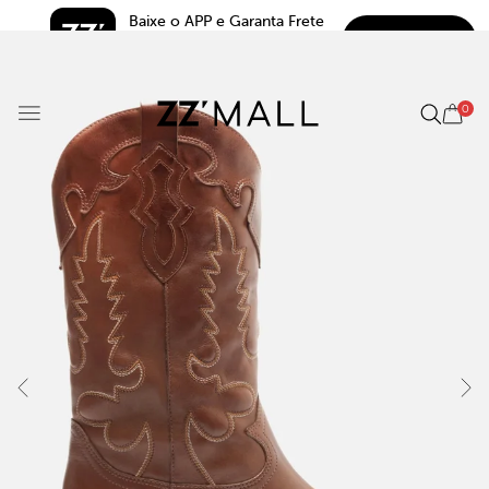
Baixe o APP e Garanta Frete 
BAIXAR
Grátis*
5.0
0