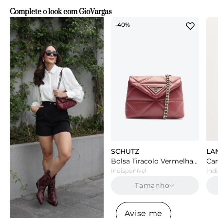
Complete o look com Gio
Vargas
-50%
-40%
AREZZO
SCHUTZ
LA
Bota Western Vermelha Arezzo Couro Cano Curto Folk
Bolsa Tiracolo Vermelha Schutz Média Poppy Couro
Indisponível
Indisponível
Indi
Tamanho
Tamanho
Avise me
Avise me