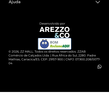
Ajuda
Termos de Uso
Central de Atendimento
Políticas de Privacidade
Entrega
ZZ Influ
Desenvolvido por
Devolução do Produto
ZZ MALL é confiável
Compre pelo WhatsApp
ZZPay
BOM
Cartão Presente
©
2026
, ZZ MALL. Todos os direitos reservados.
ZZAB
Comércio de Calçados Ltda. | Rua África do Sul, 2280. Padre
Mathias, Cariacica/ES. CEP: 29157-900 | CNPJ: 07.900.208/0077-
Vendas Corporativas
04