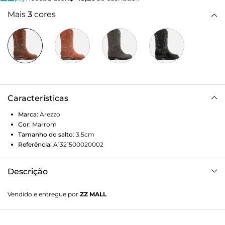
Mais
3
cores
Características
Marca:
Arezzo
Cor
:
Marrom
Tamanho do salto
:
3.5cm
Referência:
A1321500020002
Descrição
Bota marrom de couro. O sapato tem cano longo, salto
Vendido e entregue por
ZZ MALL
baixo bloco e formato arredondado na ponta. Traz bordado
western nas laterais do cano e recortes. Com tiras como
puxador nas laterais do cano, facilitando o calce.