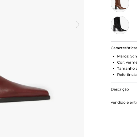
Característica
Marca:
Sch
Cor
:
Verme
Tamanho d
Referência
Descrição
Imponente e
Vendido e ent
aquele item
texturizado,
enquanto o b
alto facheta
o fechamento
jeans a vest