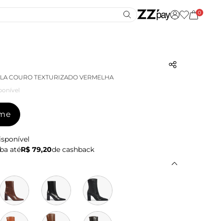
0
ELA COURO TEXTURIZADO VERMELHA
ponível
-me
isponível
ba até
R$ 79,20
de cashback