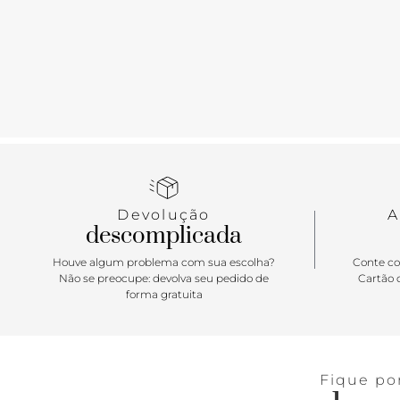
Devolução
A
descomplicada
Houve algum problema com sua escolha?
Conte co
Não se preocupe: devolva seu pedido de
Cartão d
forma gratuita
Fique po