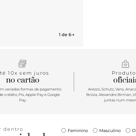
moderno e 
1 de 6
té 10x sem juros
Produto
no cartão
oficiai
m variadas formas de pagamento:
Arezzo, Schutz, Vans, Anacap
e crédito, Pix, Apple Pay e Google
Brizza, Alexandre Birman, V
Pay.
juntas num mesm
r dentro
Feminino
Masculino
O