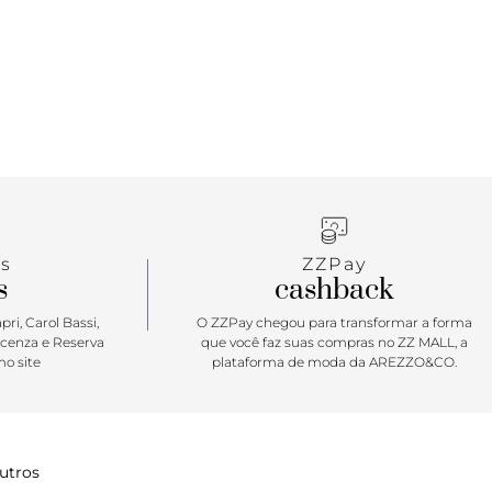
impactante.
s
ZZPay
s
cashback
ri, Carol Bassi,
O ZZPay chegou para transformar a forma
icenza e Reserva
que você faz suas compras no ZZ MALL, a
o site
plataforma de moda da AREZZO&CO.
utros