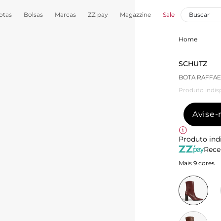
otas
Bolsas
Marcas
ZZ pay
Magazzine
Sale
Home
SCHUTZ
BOTA RAFFA
Produto indis
Avise
Produto ind
Rece
Mais
9
cores