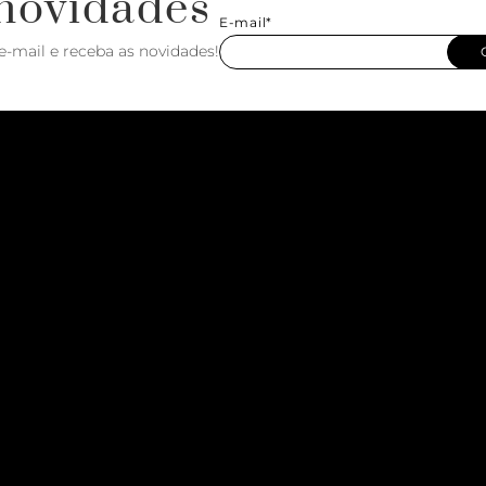
novidades
E-mail*
e-mail e receba as novidades!