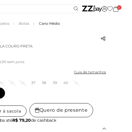
0
patos
Botas
Cano Médio
ELA COURO PRETA
9,00 sem juros
Guia de tamanhos
34
35
36
37
38
39
40
41
Quero de presente
r à sacola
ba até
R$ 79,20
de cashback