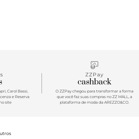
visual chic e duradouro, enquanto o salto bloco
 te proporciona conforto e altura na medida certa.
 completa o design com um toque feminino e
s
ZZPay
s
cashback
ri, Carol Bassi,
O ZZPay chegou para transformar a forma
icenza e Reserva
que você faz suas compras no ZZ MALL, a
o site
plataforma de moda da AREZZO&CO.
utros