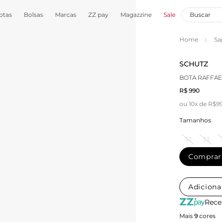
otas
Bolsas
Marcas
ZZ pay
Magazzine
Sale
Home
Sa
SCHUTZ
BOTA RAFFA
R$ 990
ou 10x de R$9
Tamanhos
32
33
Comprar
Adiciona
Rece
Mais
9
cores