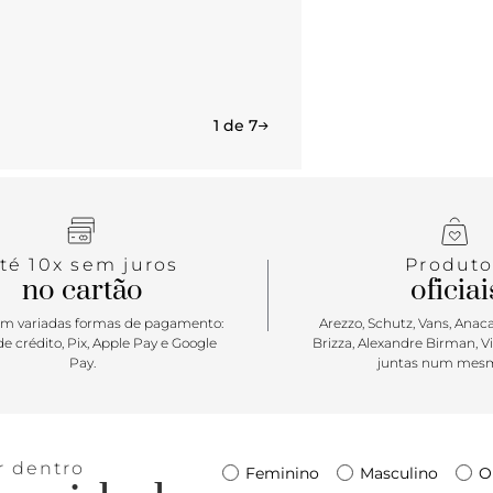
garante um 
alto forrado
O bico fino
moderno.
1 de 7
té 10x sem juros
Produto
no cartão
oficiai
m variadas formas de pagamento:
Arezzo, Schutz, Vans, Anacap
e crédito, Pix, Apple Pay e Google
Brizza, Alexandre Birman, V
Pay.
juntas num mesm
r dentro
Feminino
Masculino
O