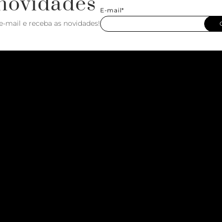
novidades
E-mail*
e-mail e receba as novidades!