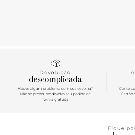
Devolução
A
descomplicada
Houve algum problema com sua escolha?
Conte co
Não se preocupe: devolva seu pedido de
Cartão d
forma gratuita
Fique po