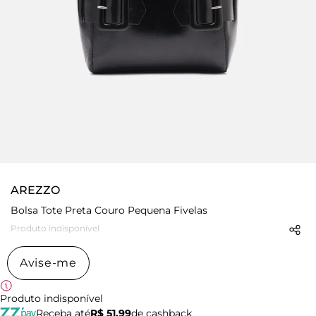
AREZZO
Bolsa Tote Preta Couro Pequena Fivelas
Produto indisponível
Avise-me
Produto indisponível
Receba até
R$ 51,99
de cashback