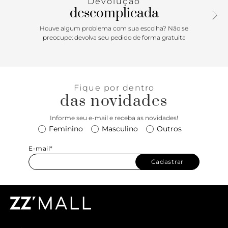
Devolução
descomplicada
Houve algum problema com sua escolha? Não se
preocupe: devolva seu pedido de forma gratuita
Fique por dentro
das novidades
Informe seu e-mail e receba as novidades!
Feminino
Masculino
Outros
E-mail*
Cadastrar