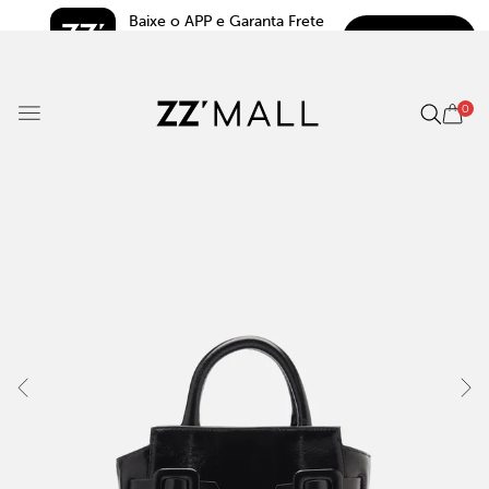
Baixe o APP e Garanta Frete 
BAIXAR
Grátis*
5.0
0