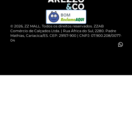
Devolução do Produto
ZZ MALL é confiável
Compre pelo WhatsApp
ZZPay
BOM
Cartão Presente
©
2026
, ZZ MALL. Todos os direitos reservados.
ZZAB
Comércio de Calçados Ltda. | Rua África do Sul, 2280. Padre
Mathias, Cariacica/ES. CEP: 29157-900 | CNPJ: 07.900.208/0077-
Vendas Corporativas
04