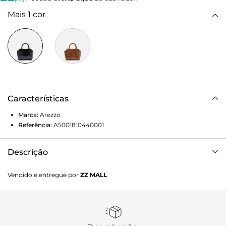
Mais
1
cor
Características
Marca:
Arezzo
Referência:
A5001810440001
Descrição
Bolsa tote pequena de couro preta com acabamento
Vendido e entregue por
ZZ MALL
macio. O acessório tem formato estruturado e tiras largas
com fivelas nas laterais da capa frontal. Traz alças de mão
estruturadas. Com detalhes em costura pesponto por todo
o contorno.