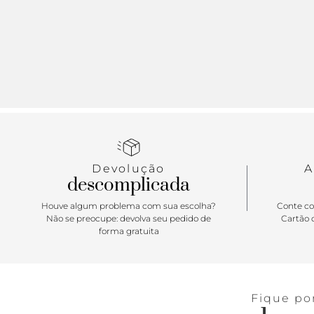
Devolução
A
descomplicada
Houve algum problema com sua escolha?
Conte co
Não se preocupe: devolva seu pedido de
Cartão d
forma gratuita
Fique po