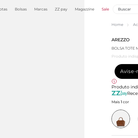
otas
Bolsas
Marcas
ZZ pay
Magazzine
Sale
Home
Ac
AREZZO
BOLSA TOTE
Produto indis
Avise
Produto ind
Rece
Mais
1
cor