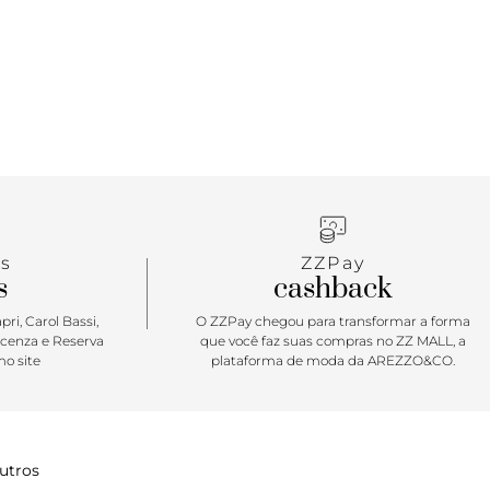
s
ZZPay
s
cashback
ri, Carol Bassi,
O ZZPay chegou para transformar a forma
icenza e Reserva
que você faz suas compras no ZZ MALL, a
o site
plataforma de moda da AREZZO&CO.
utros