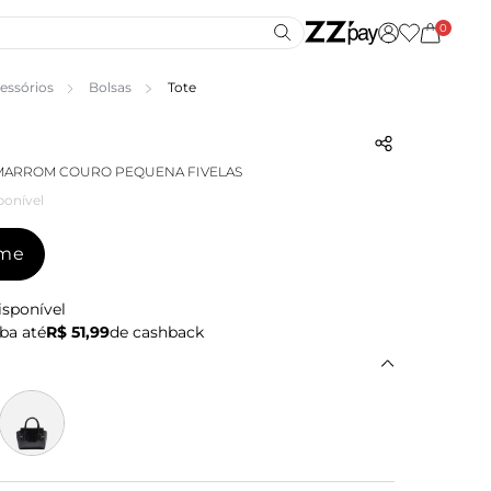
0
essórios
Bolsas
Tote
 MARROM COURO PEQUENA FIVELAS
ponível
-me
isponível
ba até
R$ 51,99
de cashback