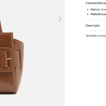
Característica
Marca:
Are
Referência
Descrição
Bolsa tote
Vendido e ent
O acessório 
nas laterais
Com detalhe