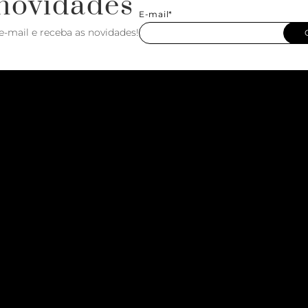
novidades
E-mail*
e-mail e receba as novidades!