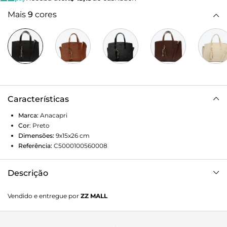
Mais
9
cores
Características
Marca:
Anacapri
Cor
:
Preto
Dimensões:
9x15x26
cm
Referência:
C5000100560008
Descrição
Bolsa Tote Grande Chaveiro Barbicacho Preta. O modelo de
Vendido e entregue por
ZZ MALL
tamanho G vem com duas propostas de uso para o seu dia
a dia: uma com alça longa transversal e removível à
tiracolo e outra com duas alças de mão. De shape