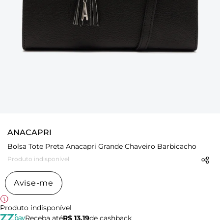
ANACAPRI
Bolsa Tote Preta Anacapri Grande Chaveiro Barbicacho
Produto indisponível
Avise-me
Produto indisponível
Receba até
R$ 13,19
de cashback