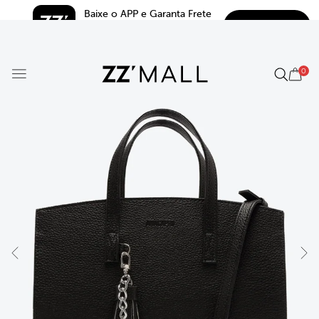
Baixe o APP e Garanta Frete 
BAIXAR
Grátis*
5.0
0