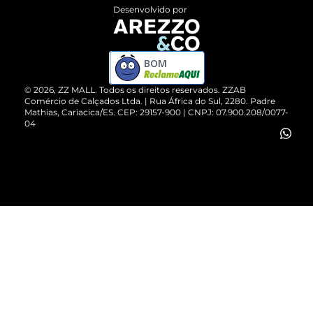
Entrega
ZZ Influ
Desenvolvido por
Devolução do Produto
ZZ MALL é confiável
Compre pelo WhatsApp
ZZPay
BOM
Cartão Presente
©
2026
, ZZ MALL. Todos os direitos reservados.
ZZAB
Comércio de Calçados Ltda. | Rua África do Sul, 2280. Padre
Mathias, Cariacica/ES. CEP: 29157-900 | CNPJ: 07.900.208/0077-
Vendas Corporativas
04