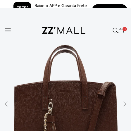
Baixe o APP e Garanta Frete 
BAIXAR
Grátis*
5.0
0