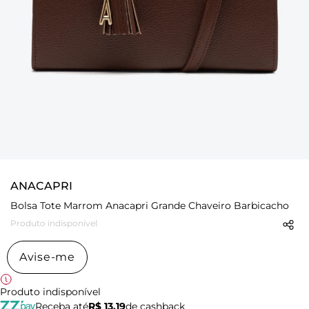
ANACAPRI
Bolsa Tote Marrom Anacapri Grande Chaveiro Barbicacho
Produto indisponível
Avise-me
Produto indisponível
Receba até
R$ 13,19
de cashback