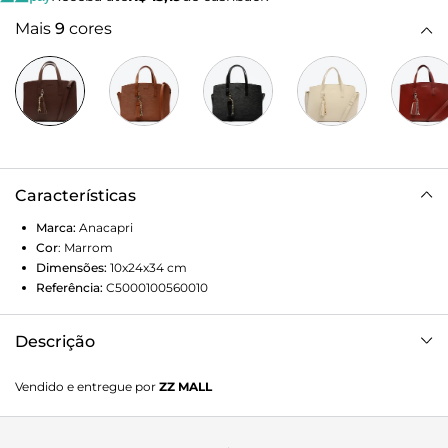
Mais
9
cores
Características
Marca:
Anacapri
Cor
:
Marrom
Dimensões:
10x24x34
cm
Referência:
C5000100560010
Descrição
Bolsa Tote Grande Chaveiro Barbicacho Marrom. O modelo
Vendido e entregue por
ZZ MALL
de tamanho G vem com duas propostas de uso para o seu
dia a dia: uma com alça longa transversal e removível à
tiracolo e outra com duas alças de mão. De shape