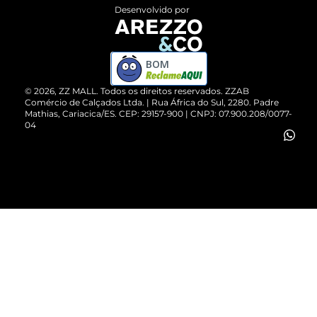
Entrega
ZZ Influ
Desenvolvido por
Devolução do Produto
ZZ MALL é confiável
Compre pelo WhatsApp
ZZPay
BOM
Cartão Presente
©
2026
, ZZ MALL. Todos os direitos reservados.
ZZAB
Comércio de Calçados Ltda. | Rua África do Sul, 2280. Padre
Mathias, Cariacica/ES. CEP: 29157-900 | CNPJ: 07.900.208/0077-
Vendas Corporativas
04