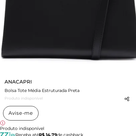
ANACAPRI
Bolsa Tote Média Estruturada Preta
Produto indisponível
Avise-me
Produto indisponível
Receba até
R$ 14,79
de cashback