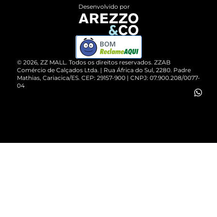
Entrega
ZZ Influ
Desenvolvido por
Devolução do Produto
ZZ MALL é confiável
Compre pelo WhatsApp
ZZPay
BOM
Cartão Presente
©
2026
, ZZ MALL. Todos os direitos reservados.
ZZAB
Comércio de Calçados Ltda. | Rua África do Sul, 2280. Padre
Mathias, Cariacica/ES. CEP: 29157-900 | CNPJ: 07.900.208/0077-
Vendas Corporativas
04