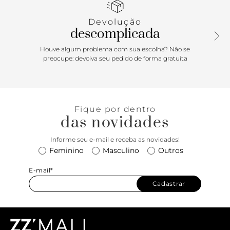
Devolução
descomplicada
Houve algum problema com sua escolha? Não se
preocupe: devolva seu pedido de forma gratuita
Fique por dentro
das novidades
Informe seu e-mail e receba as novidades!
Feminino
Masculino
Outros
E-mail*
Cadastrar