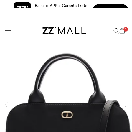
Baixe o APP e Garanta Frete 
BAIXAR
Grátis*
5.0
0