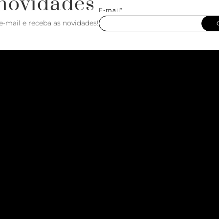
novidades
E-mail*
e-mail e receba as novidades!