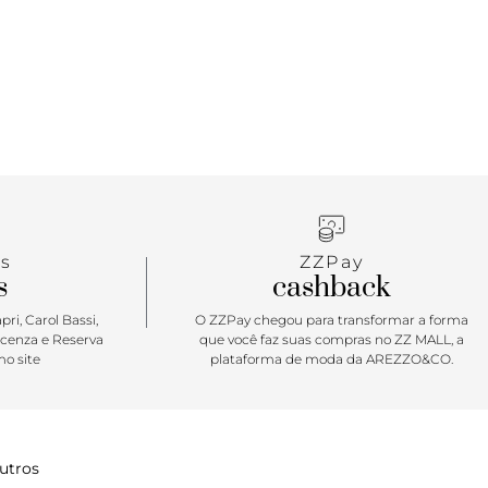
s
ZZPay
s
cashback
ri, Carol Bassi,
O ZZPay chegou para transformar a forma
icenza e Reserva
que você faz suas compras no ZZ MALL, a
o site
plataforma de moda da AREZZO&CO.
utros