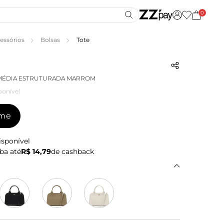
0
essórios
Bolsas
Tote
 MÉDIA ESTRUTURADA MARROM
ponível
-me
isponível
ba até
R$ 14,79
de cashback