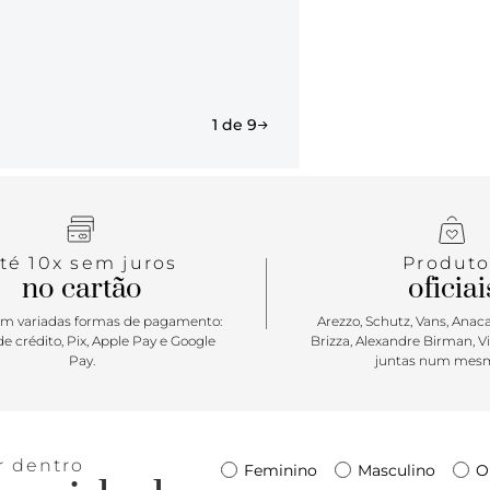
1 de 9
té 10x sem juros
Produto
no cartão
oficiai
m variadas formas de pagamento:
Arezzo, Schutz, Vans, Anacap
e crédito, Pix, Apple Pay e Google
Brizza, Alexandre Birman, V
Pay.
juntas num mesm
r dentro
Feminino
Masculino
O