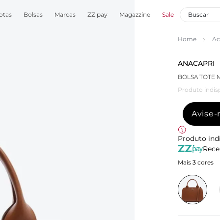
otas
Bolsas
Marcas
ZZ pay
Magazzine
Sale
Home
Ac
ANACAPRI
BOLSA TOTE
Produto indis
Avise
Produto ind
Rece
Mais
3
cores