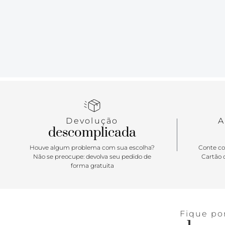
Devolução
A
descomplicada
Houve algum problema com sua escolha?
Conte co
Não se preocupe: devolva seu pedido de
Cartão d
forma gratuita
Fique po