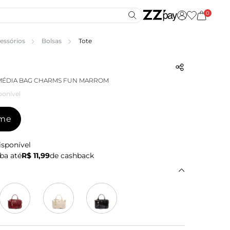
0
essórios
Bolsas
Tote
 MÉDIA BAG CHARMS FUN MARROM
ponível
-me
isponível
ba até
R$ 11,99
de cashback