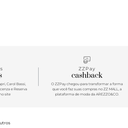
uncional e fashion, perfeito para acompanhar o
om um mood fresh & cool.
s
ZZPay
s
cashback
ri, Carol Bassi,
O ZZPay chegou para transformar a forma
icenza e Reserva
que você faz suas compras no ZZ MALL, a
o site
plataforma de moda da AREZZO&CO.
utros