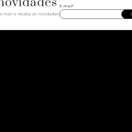
novidades
E-mail*
e-mail e receba as novidades!