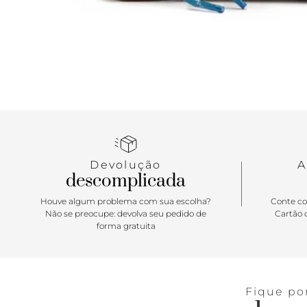
Devolução
A
descomplicada
Houve algum problema com sua escolha?
Conte co
Não se preocupe: devolva seu pedido de
Cartão d
forma gratuita
Fique po