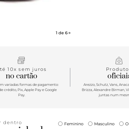
Um modelo f
dia a dia c
1 de 6
té 10x sem juros
Produto
no cartão
oficiai
m variadas formas de pagamento:
Arezzo, Schutz, Vans, Anacap
e crédito, Pix, Apple Pay e Google
Brizza, Alexandre Birman, V
Pay.
juntas num mesm
r dentro
Feminino
Masculino
O