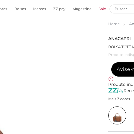
otas
Bolsas
Marcas
ZZ pay
Magazzine
Sale
Home
Ac
ANACAPRI
BOLSA TOTE
Produto indis
Avise
Produto ind
Rece
Mais
3
cores