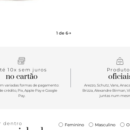
Um modelo f
dia a dia c
1 de 6
té 10x sem juros
Produto
no cartão
oficiai
m variadas formas de pagamento:
Arezzo, Schutz, Vans, Anacap
e crédito, Pix, Apple Pay e Google
Brizza, Alexandre Birman, V
Pay.
juntas num mesm
r dentro
Feminino
Masculino
O