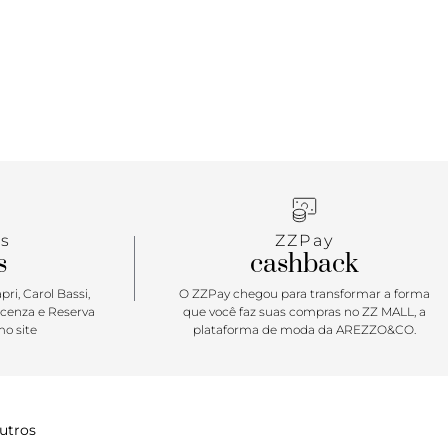
uncional e fashion, perfeito para acompanhar o
om um mood fresh & cool.
s
ZZPay
s
cashback
ri, Carol Bassi,
O ZZPay chegou para transformar a forma
icenza e Reserva
que você faz suas compras no ZZ MALL, a
o site
plataforma de moda da AREZZO&CO.
utros