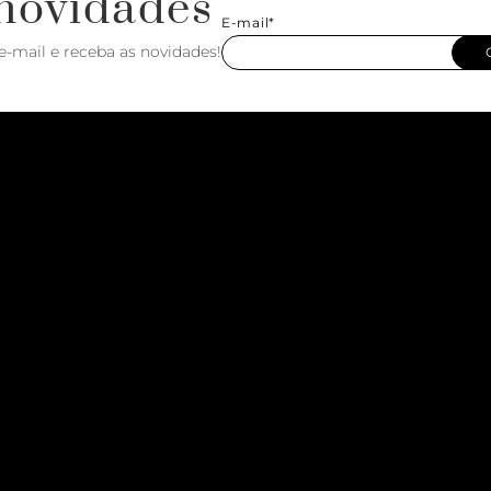
novidades
E-mail*
e-mail e receba as novidades!