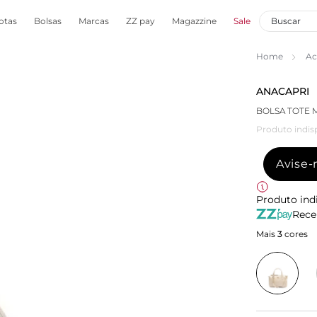
otas
Bolsas
Marcas
ZZ pay
Magazzine
Sale
Home
Ac
ANACAPRI
BOLSA TOTE 
Produto indis
Avise
Produto ind
Rece
Mais
3
cores