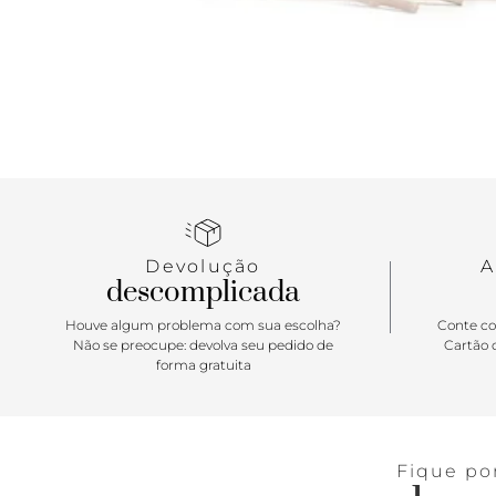
Devolução
A
descomplicada
Houve algum problema com sua escolha?
Conte co
Não se preocupe: devolva seu pedido de
Cartão d
forma gratuita
Fique po