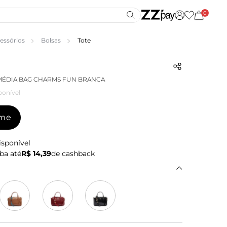
0
essórios
Bolsas
Tote
MÉDIA BAG CHARMS FUN BRANCA
ponível
-me
isponível
ba até
R$ 14,39
de cashback