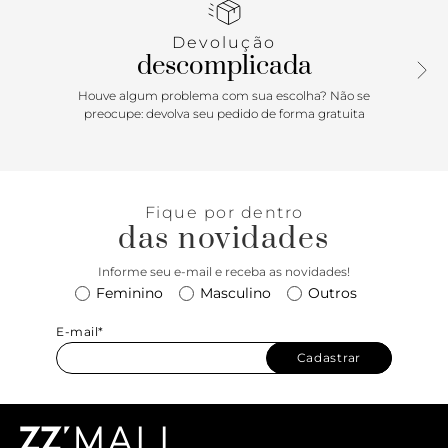
sextavado, preso por mosquetão e removível. Fecho em
zíper com puxador em tiras. Com bolso interno e tag
Devolução
metálica hexagonal do nome da marca em alto relevo na
descomplicada
parte frontal.
Houve algum problema com sua escolha? Não se
preocupe: devolva seu pedido de forma gratuita
Fique por dentro
das novidades
Informe seu e-mail e receba as novidades!
Feminino
Masculino
Outros
E-mail*
Cadastrar