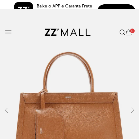
Baixe o APP e Garanta Frete 
BAIXAR
Grátis*
5.0
0