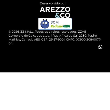
Entrega
ZZ Influ
Desenvolvido por
Devolução do Produto
ZZ MALL é confiável
Compre pelo WhatsApp
ZZPay
BOM
Cartão Presente
©
2026
, ZZ MALL. Todos os direitos reservados.
ZZAB
Comércio de Calçados Ltda. | Rua África do Sul, 2280. Padre
Mathias, Cariacica/ES. CEP: 29157-900 | CNPJ: 07.900.208/0077-
Vendas Corporativas
04