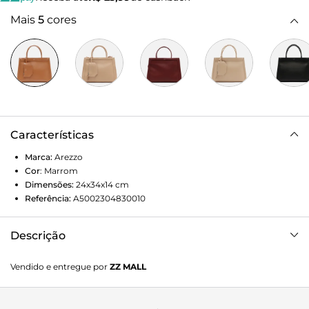
Mais
5
cores
Características
Marca:
Arezzo
Cor
:
Marrom
Dimensões:
24x34x14
cm
Referência:
A5002304830010
Descrição
Bolsa tote grande marrom. O modelo tem formato
Vendido e entregue por
ZZ MALL
estruturado e detalhe em tira fina com costura pesponto
contornando as duas capas. Traz duas alças de mão
bombadas, alça lateral regulável e bag charm em formato