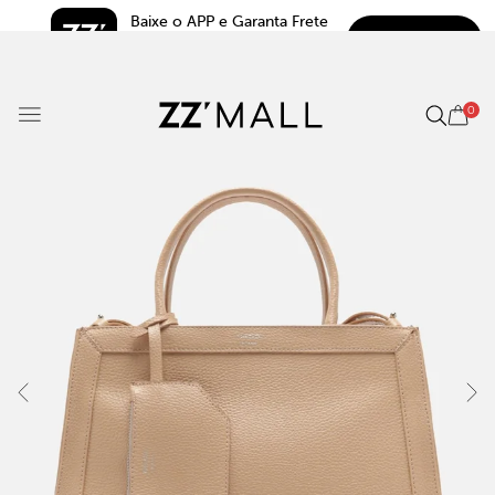
Baixe o APP e Garanta Frete 
BAIXAR
Grátis*
5.0
0