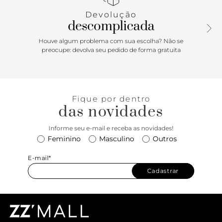
zíper com puxador em tiras. Com bolso interno e tag
Devolução
metálica hexagonal do nome da marca em alto relevo na
descomplicada
parte frontal.
Houve algum problema com sua escolha? Não se
preocupe: devolva seu pedido de forma gratuita
Fique por dentro
das novidades
Informe seu e-mail e receba as novidades!
Feminino
Masculino
Outros
E-mail*
Cadastrar