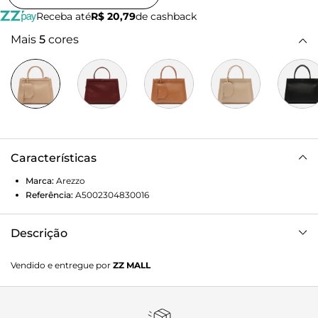
Receba até
R$ 20,79
de cashback
Mais
5
cores
Características
Marca:
Arezzo
Referência:
A5002304830016
Descrição
Bolsa tote grande bege. O modelo tem formato
Vendido e entregue por
ZZ MALL
estruturado e detalhe em tira fina com costura pesponto
contornando as duas capas. Traz duas alças de mão
bombadas, alça lateral regulável e bag charm em formato
sextavado, preso por mosquetão e removível. Fecho em