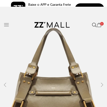
Baixe o APP e Garanta Frete 
BAIXAR
Grátis*
5.0
0