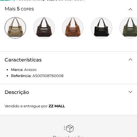
Mais
5
cores
Características
Marca:
Arezzo
Referência:
A5001108760008
Descrição
Bolsa tote grande em couro cinza. O acessório tem
Vendido e entregue por
ZZ MALL
formato soft, acabamento desgastado, recortes nas capas e
aplicações em camurça. Traz alça tiracolo e alças de mão
presas por tiras largas sobre as capas com metais
imponentes. Com fecho superior em zíper e puxador em
tira. Possui bolso externo frontal com fecho em zíper.