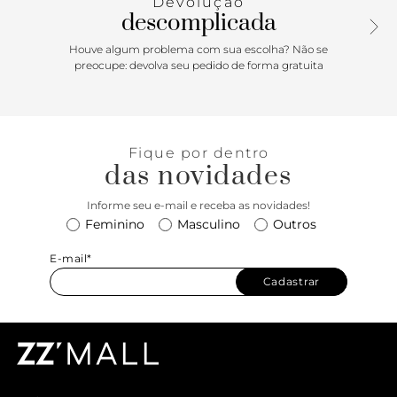
Devolução
descomplicada
Houve algum problema com sua escolha? Não se
preocupe: devolva seu pedido de forma gratuita
Fique por dentro
das novidades
Informe seu e-mail e receba as novidades!
Feminino
Masculino
Outros
E-mail*
Cadastrar