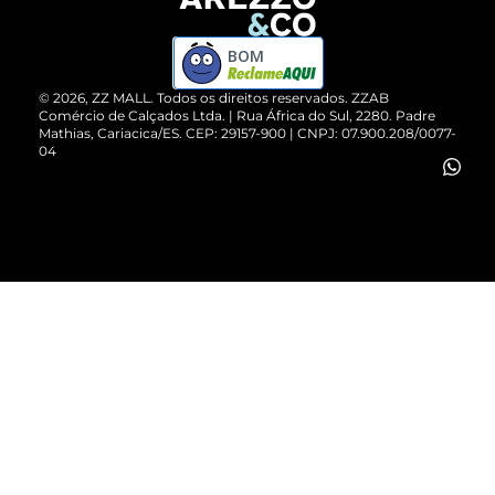
Devolução do Produto
ZZ MALL é confiável
Compre pelo WhatsApp
ZZPay
BOM
Cartão Presente
©
2026
, ZZ MALL. Todos os direitos reservados.
ZZAB
Comércio de Calçados Ltda. | Rua África do Sul, 2280. Padre
Mathias, Cariacica/ES. CEP: 29157-900 | CNPJ: 07.900.208/0077-
Vendas Corporativas
04