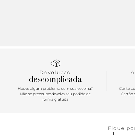
Devolução
A
descomplicada
Houve algum problema com sua escolha?
Conte co
Não se preocupe: devolva seu pedido de
Cartão d
forma gratuita
Fique po