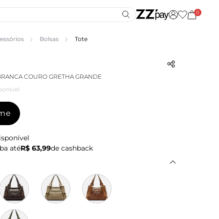
0
essórios
Bolsas
Tote
 BRANCA COURO GRETHA GRANDE
ponível
-me
isponível
ba até
R$ 63,99
de cashback