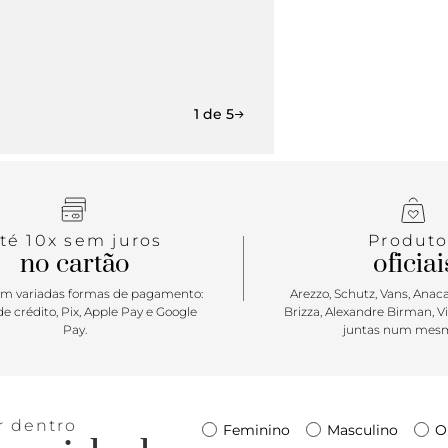
1 de 5
té 10x sem juros
Produto
no cartão
oficiai
m variadas formas de pagamento:
Arezzo, Schutz, Vans, Anacap
e crédito, Pix, Apple Pay e Google
Brizza, Alexandre Birman, V
Pay.
juntas num mesm
r dentro
Feminino
Masculino
O