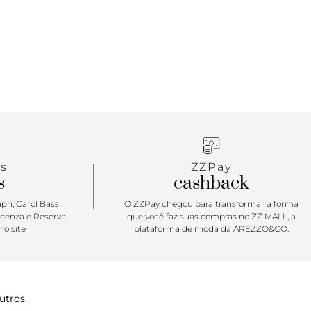
s
ZZPay
s
cashback
ri, Carol Bassi,
O ZZPay chegou para transformar a forma
icenza e Reserva
que você faz suas compras no ZZ MALL, a
o site
plataforma de moda da AREZZO&CO.
utros