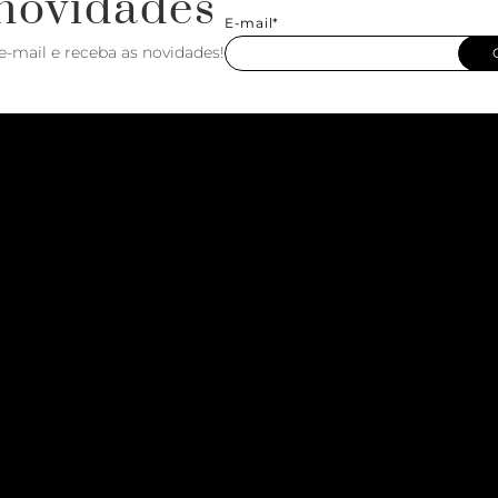
novidades
E-mail*
e-mail e receba as novidades!