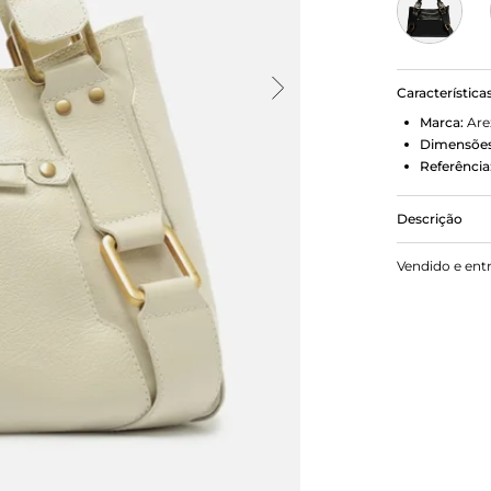
Característica
Marca:
Are
Dimensões
Referência
Descrição
Bolsa tote 
Vendido e ent
tem formato
e aplicações
presas por 
Com fecho s
externo fro