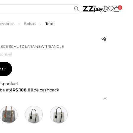
0
essórios
Bolsas
Tote
BEGE SCHUTZ LARA NEW TRIANGLE
ponível
-me
isponível
ba até
R$ 108,00
de cashback