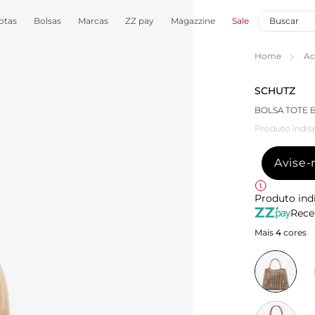
otas
Bolsas
Marcas
ZZ pay
Magazzine
Sale
Home
Ac
SCHUTZ
BOLSA TOTE 
Produto indis
Avise
Produto ind
Rece
Mais
4
cores