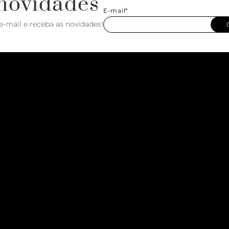
novidades
E-mail*
e-mail e receba as novidades!