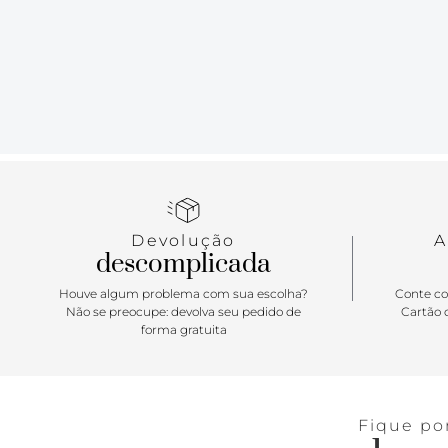
Devolução
A
descomplicada
Houve algum problema com sua escolha?
Conte co
Não se preocupe: devolva seu pedido de
Cartão d
forma gratuita
Fique po