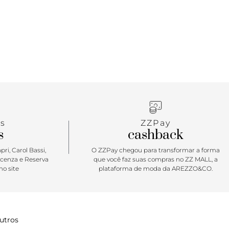
s
ZZPay
s
cashback
ri, Carol Bassi,
O ZZPay chegou para transformar a forma
icenza e Reserva
que você faz suas compras no ZZ MALL, a
o site
plataforma de moda da AREZZO&CO.
utros