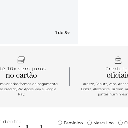
13x26x35
1 de 5
té 10x sem juros
Produto
no cartão
oficiai
m variadas formas de pagamento:
Arezzo, Schutz, Vans, Anacap
e crédito, Pix, Apple Pay e Google
Brizza, Alexandre Birman, V
Pay.
juntas num mesm
r dentro
Feminino
Masculino
O