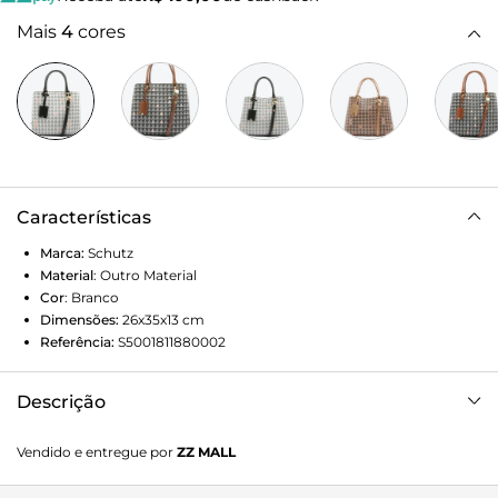
Mais
4
cores
Características
Marca:
Schutz
Material
:
Outro Material
Cor
:
Branco
Dimensões:
26x35x13
cm
Referência:
S5001811880002
Descrição
Com sua estética contemporânea e elegante, essa bolsa é
Vendido e entregue por
ZZ MALL
perfeita para quem precisa de praticidade no dia a dia -
além de um ótimo espaço interno, a Lara conta ainda com