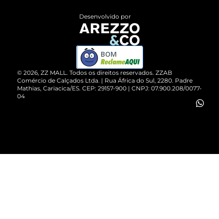
Entrega
ZZ Influ
Desenvolvido por
Devolução do Produto
ZZ MALL é confiável
Compre pelo WhatsApp
ZZPay
BOM
Cartão Presente
©
2026
, ZZ MALL. Todos os direitos reservados.
ZZAB
Comércio de Calçados Ltda. | Rua África do Sul, 2280. Padre
Mathias, Cariacica/ES. CEP: 29157-900 | CNPJ: 07.900.208/0077-
Vendas Corporativas
04