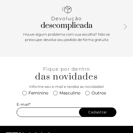
as opções de alça curta e longa (que pode facilmente ser
removida). Por sua vez, os detalhes metalizados e a
estampa Triangle imprimem personalidade extra ao
Devolução
modelo, que pode tanto acompanhar looks com peças de
descomplicada
alfaiataria quanto o jeans + t-shirt ou vestido descontraído
do final de semana. Must have! Dimensões (LAC): 13x35x26
Houve algum problema com sua escolha? Não se
preocupe: devolva seu pedido de forma gratuita
Fique por dentro
das novidades
Informe seu e-mail e receba as novidades!
Feminino
Masculino
Outros
E-mail*
Cadastrar