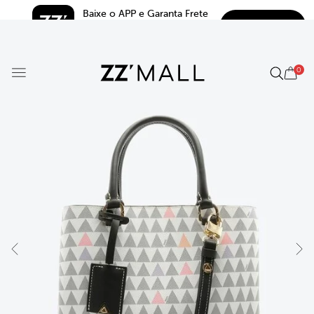
Baixe o APP e Garanta Frete 
BAIXAR
Grátis*
5.0
0