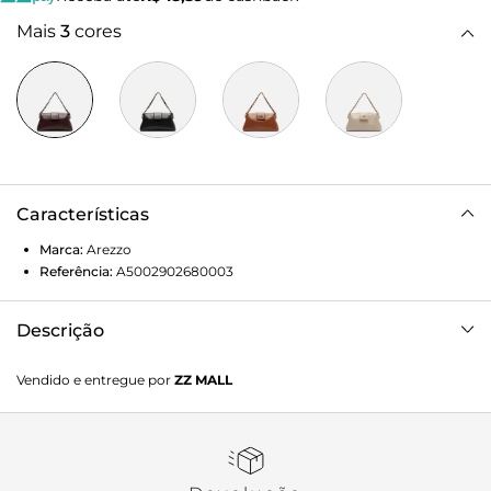
Mais
3
cores
Características
Marca:
Arezzo
Referência:
A5002902680003
Descrição
Bolsa tiracolo pequena vermelha. O modelo tem formato
Vendido e entregue por
ZZ MALL
estruturado e alongado, laterais arredondadas e
acabamento liso. Traz alça de mão em tira média, e alça
lateral regulável e removível. Possui fecho em tampo
frontal, com assinatura discreta do nome da marca.