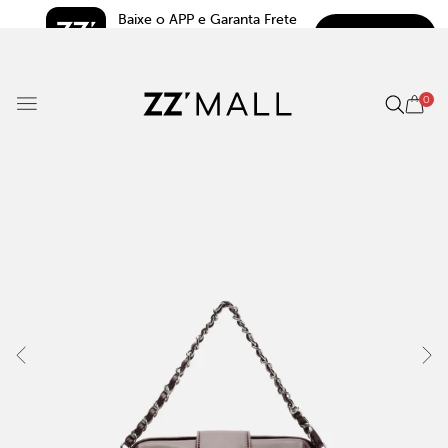
Baixe o APP e Garanta Frete 
BAIXAR
Grátis*
5.0
0