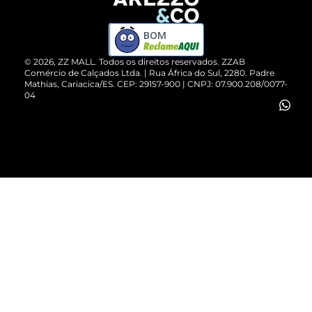
Devolução do Produto
ZZ MALL é confiável
Compre pelo WhatsApp
ZZPay
BOM
Cartão Presente
©
2026
, ZZ MALL. Todos os direitos reservados.
ZZAB
Comércio de Calçados Ltda. | Rua África do Sul, 2280. Padre
Mathias, Cariacica/ES. CEP: 29157-900 | CNPJ: 07.900.208/0077-
Vendas Corporativas
04