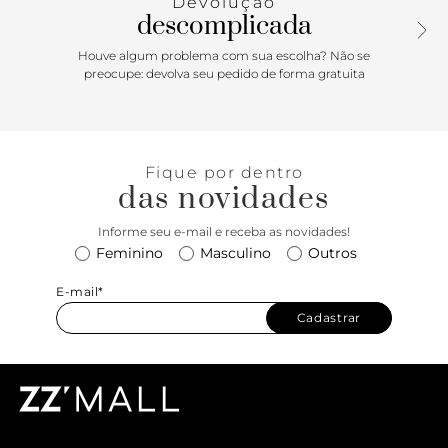
Devolução
descomplicada
Houve algum problema com sua escolha? Não se
preocupe: devolva seu pedido de forma gratuita
Fique por dentro
das novidades
Informe seu e-mail e receba as novidades!
Feminino
Masculino
Outros
E-mail*
Cadastrar