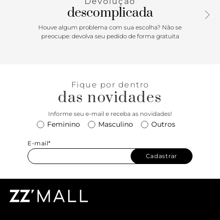
Devolução
descomplicada
Houve algum problema com sua escolha? Não se
preocupe: devolva seu pedido de forma gratuita
Fique por dentro
das novidades
Informe seu e-mail e receba as novidades!
Feminino
Masculino
Outros
E-mail*
Cadastrar