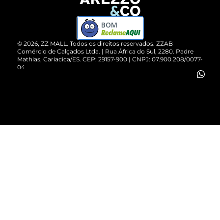
Devolução do Produto
ZZ MALL é confiável
Compre pelo WhatsApp
ZZPay
BOM
Cartão Presente
©
2026
, ZZ MALL. Todos os direitos reservados.
ZZAB
Comércio de Calçados Ltda. | Rua África do Sul, 2280. Padre
Mathias, Cariacica/ES. CEP: 29157-900 | CNPJ: 07.900.208/0077-
Vendas Corporativas
04