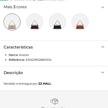
Mais
3
cores
Características
Marca:
Arezzo
Referência:
A5002902680004
Descrição
Bolsa tiracolo pequena branca. O modelo tem formato
Vendido e entregue por
ZZ MALL
estruturado e alongado, laterais arredondadas e
acabamento liso. Traz alça de mão em tira média, e alça
lateral regulável e removível. Possui fecho em tampo
frontal, com assinatura discreta do nome da marca.