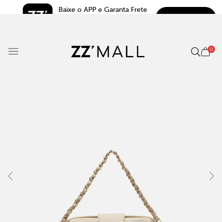
Baixe o APP e Garanta Frete 
BAIXAR
Grátis*
5.0
0