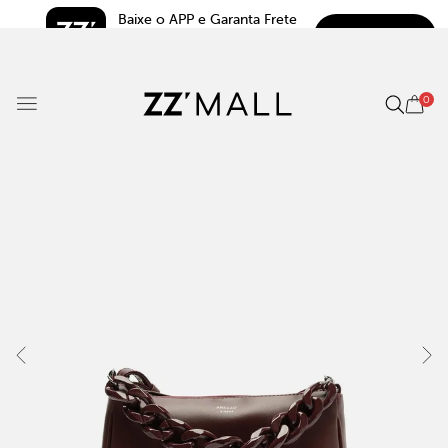
Baixe o APP e Garanta Frete 
BAIXAR
Grátis*
5.0
0