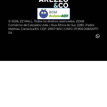
Devolução do Produto
ZZ MALL é confiável
Compre pelo WhatsApp
ZZPay
BOM
Cartão Presente
©
2026
, ZZ MALL. Todos os direitos reservados.
ZZAB
Comércio de Calçados Ltda. | Rua África do Sul, 2280. Padre
Mathias, Cariacica/ES. CEP: 29157-900 | CNPJ: 07.900.208/0077-
Vendas Corporativas
04