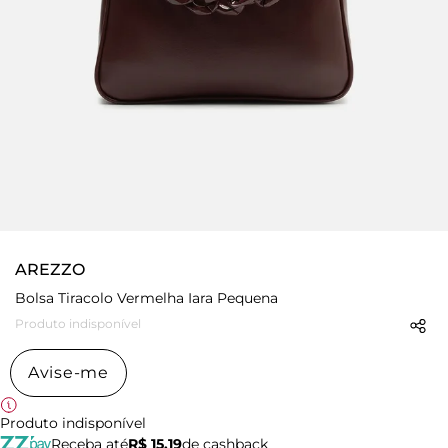
AREZZO
Bolsa Tiracolo Vermelha Iara Pequena
Produto indisponível
Avise-me
Produto indisponível
Receba até
R$ 15,19
de cashback