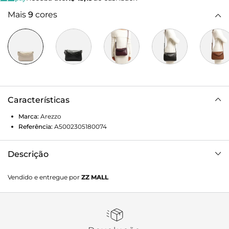
Mais
9
cores
Características
Marca:
Arezzo
Referência:
A5002305180074
Descrição
Bolsa tiracolo pequena vinho. O acessório tem formato
Vendido e entregue por
ZZ MALL
compacto, retangular e acabamento liso. Traz alça lateral
fina com regulagem e corrente frontal em acrílico da cor
da bolsa, removível e presa por ganchos nas laterais. Possui
fecho superior em zíper invertido e puxador.