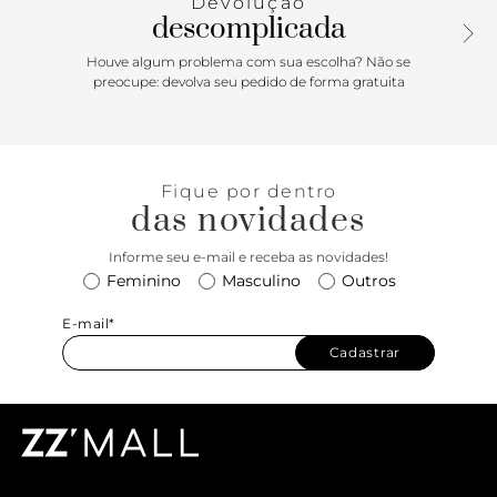
Devolução
descomplicada
Houve algum problema com sua escolha? Não se
preocupe: devolva seu pedido de forma gratuita
Fique por dentro
das novidades
Informe seu e-mail e receba as novidades!
Feminino
Masculino
Outros
E-mail*
Cadastrar