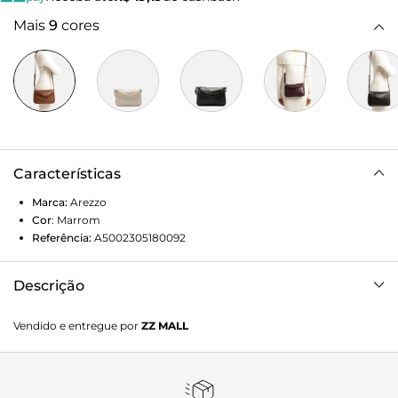
Mais
9
cores
Características
Marca:
Arezzo
Cor
:
Marrom
Referência:
A5002305180092
Descrição
Bolsa feminina tiracolo pequena marrom. O acessório tem
Vendido e entregue por
ZZ MALL
formato compacto, retangular e acabamento em tressê.
Traz alça lateral fina com regulagem e corrente frontal em
acrílico translúcido da cor da bolsa, removível e presa por
ganchos nas laterais. Possui fecho superior em zíper