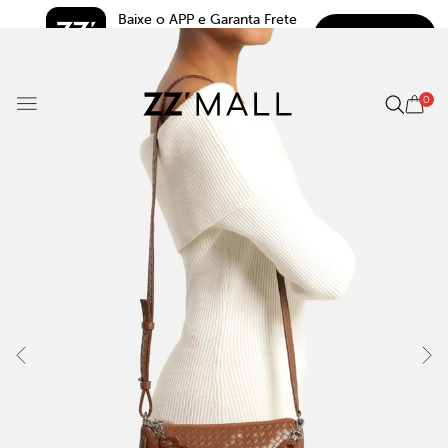
Baixe o APP e Garanta Frete 
BAIXAR
Grátis*
5.0
0