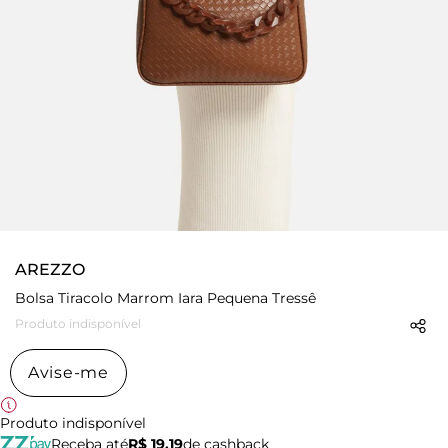
AREZZO
Bolsa Tiracolo Marrom Iara Pequena Tressê
Produto indisponível
Avise-me
Produto indisponível
Receba até
R$ 19,19
de cashback