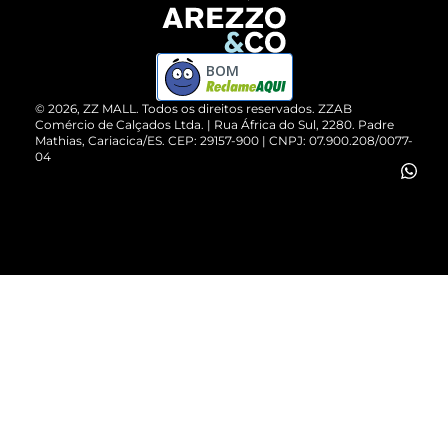
Devolução do Produto
ZZ MALL é confiável
Compre pelo WhatsApp
ZZPay
BOM
Cartão Presente
©
2026
, ZZ MALL. Todos os direitos reservados.
ZZAB
Comércio de Calçados Ltda. | Rua África do Sul, 2280. Padre
Mathias, Cariacica/ES. CEP: 29157-900 | CNPJ: 07.900.208/0077-
Vendas Corporativas
04