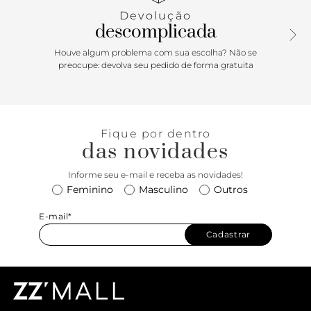
invertido e puxador.
Devolução
descomplicada
Houve algum problema com sua escolha? Não se
preocupe: devolva seu pedido de forma gratuita
Fique por dentro
das novidades
Informe seu e-mail e receba as novidades!
Feminino
Masculino
Outros
E-mail*
Cadastrar