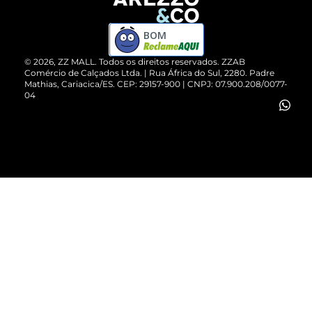
Devolução do Produto
ZZ MALL é confiável
Compre pelo WhatsApp
ZZPay
BOM
Cartão Presente
©
2026
, ZZ MALL. Todos os direitos reservados.
ZZAB
Comércio de Calçados Ltda. | Rua África do Sul, 2280. Padre
Mathias, Cariacica/ES. CEP: 29157-900 | CNPJ: 07.900.208/0077-
Vendas Corporativas
04