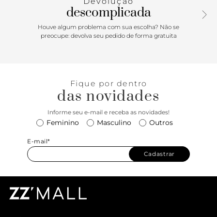
Devolução
descomplicada
Houve algum problema com sua escolha? Não se
preocupe: devolva seu pedido de forma gratuita
Fique por dentro
das novidades
Informe seu e-mail e receba as novidades!
Feminino
Masculino
Outros
E-mail*
Cadastrar