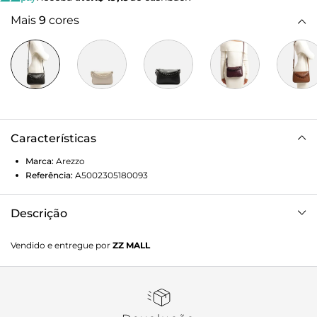
Mais
9
cores
Características
Marca:
Arezzo
Referência:
A5002305180093
Descrição
Bolsa feminina tiracolo pequena preta. O acessório tem
Vendido e entregue por
ZZ MALL
formato compacto, retangular e acabamento em tressê.
Traz alça lateral fina com regulagem e corrente frontal em
acrílico translúcido da cor da bolsa, removível e presa por
ganchos nas laterais. Possui fecho superior em zíper
invertido e puxador.