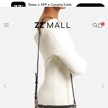
Baixe o APP e Garanta Frete 
BAIXAR
Grátis*
5.0
0