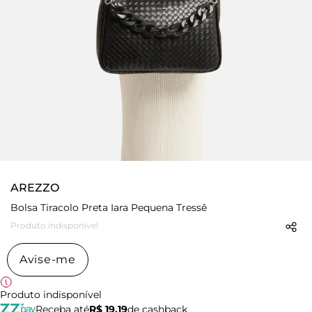
AREZZO
Bolsa Tiracolo Preta Iara Pequena Tressê
Produto indisponível
Avise-me
Produto indisponível
Receba até
R$ 19,19
de cashback