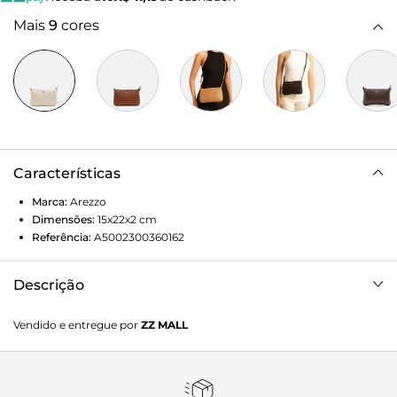
Mais
9
cores
Características
Marca:
Arezzo
Dimensões:
15x22x2
cm
Referência:
A5002300360162
Descrição
Bolsa feminina tiracolo pequena vermelha. O acessório tem
Vendido e entregue por
ZZ MALL
formato retangular, laterais arredondadas e acabamento
texturizado. Traz alça lateral fina e fecho em zíper e
puxador. Com inscrição metálica em alto-relevo do nome
da marca na capa.