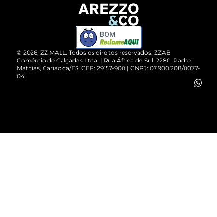
Devolução do Produto
ZZ MALL é confiável
Compre pelo WhatsApp
ZZPay
BOM
Cartão Presente
©
2026
, ZZ MALL. Todos os direitos reservados.
ZZAB
Comércio de Calçados Ltda. | Rua África do Sul, 2280. Padre
Mathias, Cariacica/ES. CEP: 29157-900 | CNPJ: 07.900.208/0077-
Vendas Corporativas
04