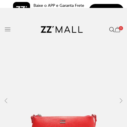
Baixe o APP e Garanta Frete 
BAIXAR
Grátis*
5.0
0