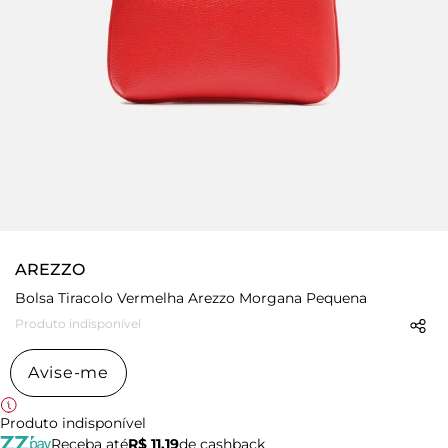
AREZZO
Bolsa Tiracolo Vermelha Arezzo Morgana Pequena
Produto indisponível
Avise-me
Produto indisponível
Receba até
R$ 11,19
de cashback