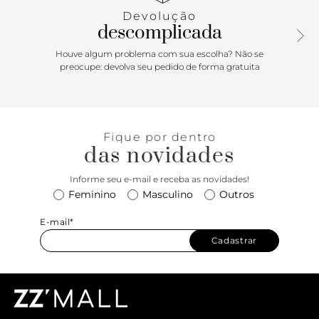
Devolução
descomplicada
Houve algum problema com sua escolha? Não se
preocupe: devolva seu pedido de forma gratuita
Fique por dentro
das novidades
Informe seu e-mail e receba as novidades!
Feminino
Masculino
Outros
E-mail*
Cadastrar