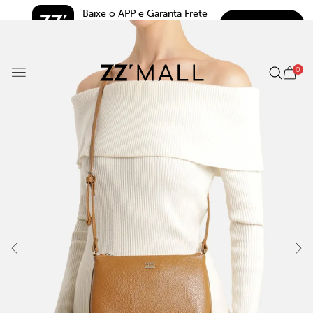
Baixe o APP e Garanta Frete 
BAIXAR
Grátis*
5.0
0