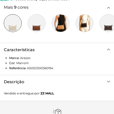
Mais
9
cores
Características
Marca:
Arezzo
Cor
:
Marrom
Referência:
A5002300360194
Descrição
Bolsa feminina tiracolo pequena marrom. O acessório tem
Vendido e entregue por
ZZ MALL
formato retangular, laterais arredondadas e acabamento
texturizado. Traz alça lateral fina e fecho em zíper e
puxador. Com inscrição metálica em alto-relevo do nome
da marca na capa.