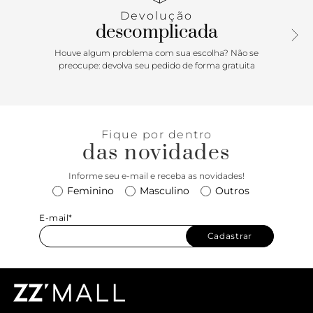
Devolução
descomplicada
Houve algum problema com sua escolha? Não se
preocupe: devolva seu pedido de forma gratuita
Fique por dentro
das novidades
Informe seu e-mail e receba as novidades!
Feminino
Masculino
Outros
E-mail*
Cadastrar