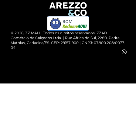
Devolução do Produto
ZZ MALL é confiável
Compre pelo WhatsApp
ZZPay
BOM
Cartão Presente
©
2026
, ZZ MALL. Todos os direitos reservados.
ZZAB
Comércio de Calçados Ltda. | Rua África do Sul, 2280. Padre
Mathias, Cariacica/ES. CEP: 29157-900 | CNPJ: 07.900.208/0077-
Vendas Corporativas
04