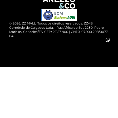
Devolução do Produto
ZZ MALL é confiável
Compre pelo WhatsApp
ZZPay
BOM
Cartão Presente
©
2026
, ZZ MALL. Todos os direitos reservados.
ZZAB
Comércio de Calçados Ltda. | Rua África do Sul, 2280. Padre
Mathias, Cariacica/ES. CEP: 29157-900 | CNPJ: 07.900.208/0077-
Vendas Corporativas
04