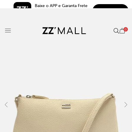
Baixe o APP e Garanta Frete 
BAIXAR
Grátis*
5.0
0