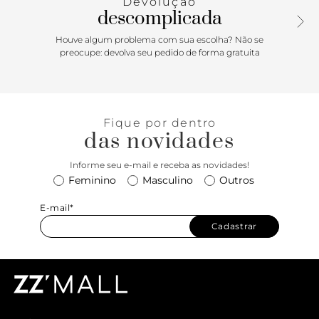
Devolução
vem com shape compacto e é perfeita para guardar itens
descomplicada
essenciais como celular ou smartphone, documentos e
dinheiro. O acessório pode ser usado de formas diversas:
Houve algum problema com sua escolha? Não se
sobre um dos ombros ou ainda bem à frente do corpo para
preocupe: devolva seu pedido de forma gratuita
um toque descolado. Em cor neutra, surge renovada na
paleta da temporada e é uma ótima opção para presentear!
Fique por dentro
das novidades
Informe seu e-mail e receba as novidades!
Feminino
Masculino
Outros
E-mail*
Cadastrar