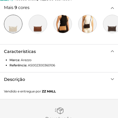
Mais
9
cores
Características
Marca:
Arezzo
Referência:
A5002300360106
Descrição
Bolsa tiracolo pequena Off-white. O modelo tem formato
Vendido e entregue por
ZZ MALL
compacto e laterais arredondadas. Traz alça longa em tira
fina e fecho superior em zíper com puxador em tira. Possui
inscrição metálica do nome da marca em alto-relevo na
capa frontal. Porque Apostar A tiracolo é a escolha ideal
para inserir praticidade nas produções do dia a dia! A bolsa