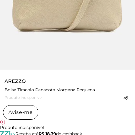
AREZZO
Bolsa Tiracolo Panacota Morgana Pequena
Produto indisponível
Avise-me
Produto indisponível
Receba até
R$ 18,39
de cashback