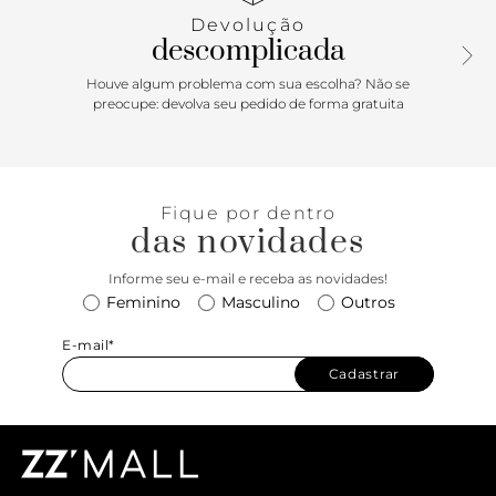
aplicação de correntaria de metal imponente. Forrada na
Devolução
parte interna, apresenta fecho em tampo com ímã, estilo
descomplicada
envelope. Traz etiqueta emborrachada com assinatura
“descomplica” Anacapri, aplicada na parte interna. O
Houve algum problema com sua escolha? Não se
modelo traz nova assinatura exclusiva centralizada na capa
preocupe: devolva seu pedido de forma gratuita
frontal em cápsula metálica com inscrição da inicial “A”,
assinatura Anacapri.
Porque Apostar: Uma bolsa tiracolo charmosa e que traz
Fique por dentro
um toque de atitude no visual. Elegante e compacta, é
das novidades
perfeita para te acompanhar na rotina e compor produções
mais elaboradas para ocasiões especiais. Versátil, ela vem
Informe seu e-mail e receba as novidades!
para a temporada de inverno Anacapri em tons neutros. Se
Feminino
Masculino
Outros
joga nessa trend, miga! <3
E-mail*
Cadastrar