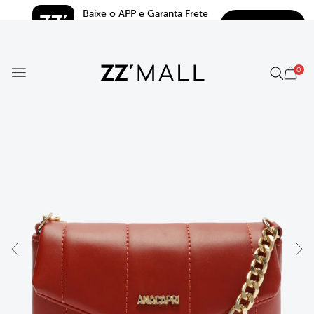
Baixe o APP e Garanta Frete 
BAIXAR
Grátis*
5.0
0