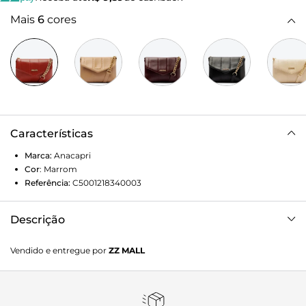
Mais
6
cores
Características
Marca:
Anacapri
Cor
:
Marrom
Referência:
C5001218340003
Descrição
Bolsa tiracolo Anacapri acolchoada pequena vermelha. O
Vendido e entregue por
ZZ MALL
modelo de material similar ao couro possui shape
retangular com acabamento de efeito acolchoado e
detalhamento em costura matelassê na vertical. No
tamanho P, traz alça longa transversal regulável com