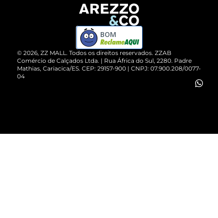
Devolução do Produto
ZZ MALL é confiável
Compre pelo WhatsApp
ZZPay
BOM
Cartão Presente
©
2026
, ZZ MALL. Todos os direitos reservados.
ZZAB
Comércio de Calçados Ltda. | Rua África do Sul, 2280. Padre
Mathias, Cariacica/ES. CEP: 29157-900 | CNPJ: 07.900.208/0077-
Vendas Corporativas
04