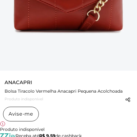
ANACAPRI
Bolsa Tiracolo Vermelha Anacapri Pequena Acolchoada
Produto indisponível
Avise-me
Produto indisponível
Receba até
R$ 9,59
de cashback