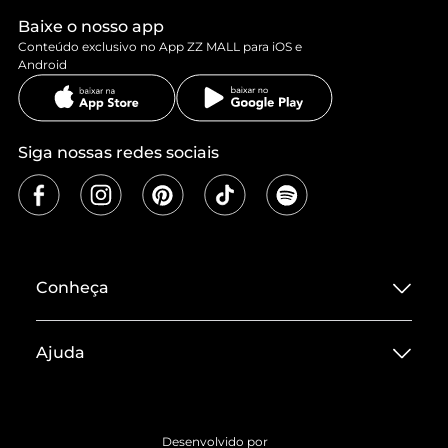
Baixe o nosso app
Conteúdo exclusivo no App ZZ MALL para iOS e
Android
Siga nossas redes sociais
Conheça
Sobre ZZ MALL
Ajuda
Termos de Uso
Central de Atendimento
Políticas de Privacidade
Entrega
ZZ Influ
Desenvolvido por