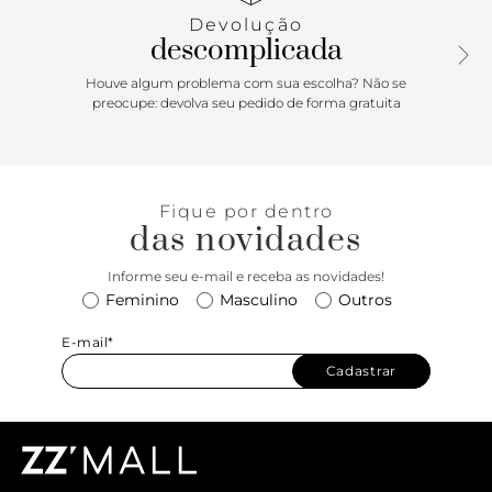
aplicação de correntaria de metal imponente. Forrada na
Devolução
parte interna, apresenta fecho em tampo com ímã, estilo
descomplicada
envelope. Traz etiqueta emborrachada com assinatura
“descomplica” Anacapri, aplicada na parte interna. O
Houve algum problema com sua escolha? Não se
modelo traz nova assinatura exclusiva centralizada na capa
preocupe: devolva seu pedido de forma gratuita
frontal em cápsula metálica com inscrição da inicial “A”,
assinatura Anacapri.
Porque Apostar: Uma bolsa tiracolo charmosa e que traz
Fique por dentro
um toque de atitude no visual. Elegante e compacta, é
das novidades
perfeita para te acompanhar na rotina e compor produções
mais elaboradas para ocasiões especiais. Versátil, ela vem
Informe seu e-mail e receba as novidades!
para a temporada de inverno Anacapri em tons neutros. Se
Feminino
Masculino
Outros
joga nessa trend, miga! <3
E-mail*
Cadastrar