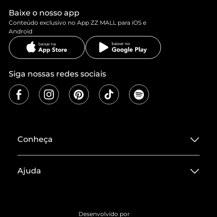
Baixe o nosso app
Conteúdo exclusivo no App ZZ MALL para iOS e
Android
Siga nossas redes sociais
Conheça
Sobre ZZ MALL
Ajuda
Termos de Uso
Central de Atendimento
Políticas de Privacidade
Entrega
ZZ Influ
Desenvolvido por