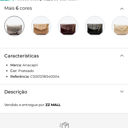
Mais
6
cores
Características
Marca:
Anacapri
Cor
:
Prateado
Referência:
C5001218340004
Descrição
Bolsa tiracolo Anacapri acolchoada pequena prata grafite.
Vendido e entregue por
ZZ MALL
O modelo de material similar ao couro possui shape
retangular com acabamento de efeito acolchoado e
detalhamento em costura matelassê na vertical. No
tamanho P, traz alça longa transversal regulável com