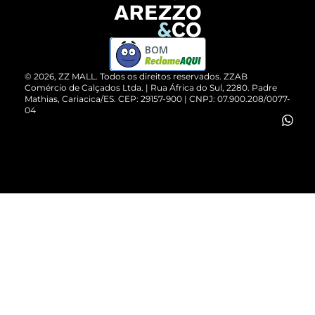
Devolução do Produto
ZZ MALL é confiável
Compre pelo WhatsApp
ZZPay
BOM
Cartão Presente
©
2026
, ZZ MALL. Todos os direitos reservados.
ZZAB
Comércio de Calçados Ltda. | Rua África do Sul, 2280. Padre
Mathias, Cariacica/ES. CEP: 29157-900 | CNPJ: 07.900.208/0077-
Vendas Corporativas
04