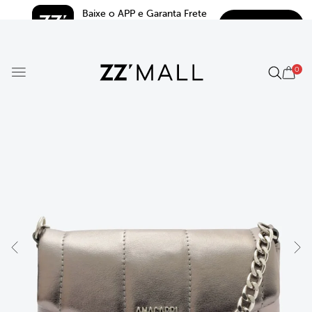
Baixe o APP e Garanta Frete 
BAIXAR
Grátis*
5.0
0