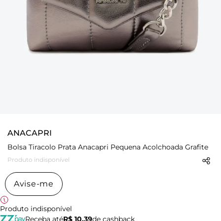
ANACAPRI
Bolsa Tiracolo Prata Anacapri Pequena Acolchoada Grafite
Produto indisponível
Avise-me
Produto indisponível
Receba até
R$ 10,39
de cashback