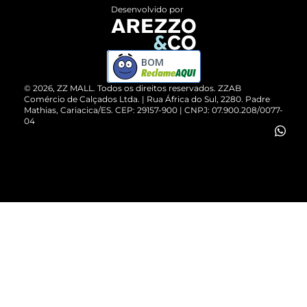
Entrega
ZZ Influ
Desenvolvido por
Devolução do Produto
ZZ MALL é confiável
Compre pelo WhatsApp
ZZPay
BOM
Cartão Presente
©
2026
, ZZ MALL. Todos os direitos reservados.
ZZAB
Comércio de Calçados Ltda. | Rua África do Sul, 2280. Padre
Mathias, Cariacica/ES. CEP: 29157-900 | CNPJ: 07.900.208/0077-
Vendas Corporativas
04