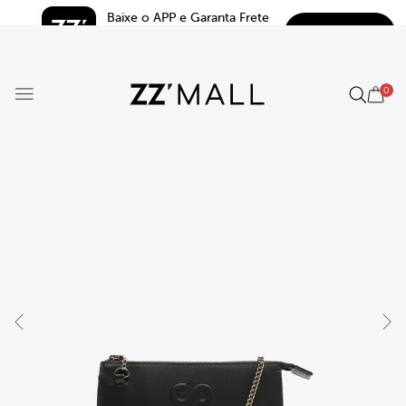
Baixe o APP e Garanta Frete 
BAIXAR
Grátis*
5.0
0