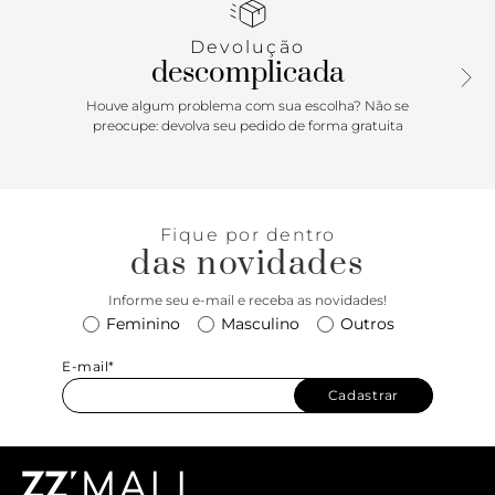
- aquele toque extra de elegância para qualquer ocasião!
Devolução
descomplicada
Houve algum problema com sua escolha? Não se
preocupe: devolva seu pedido de forma gratuita
Fique por dentro
das novidades
Informe seu e-mail e receba as novidades!
Feminino
Masculino
Outros
E-mail*
Cadastrar