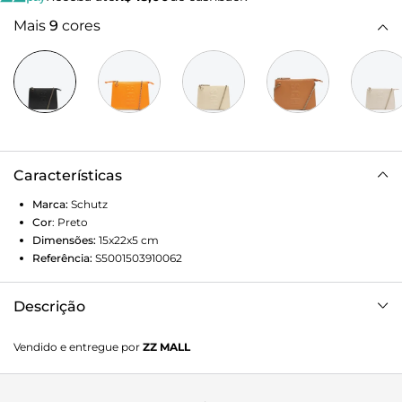
Mais
9
cores
Características
Marca:
Schutz
Cor
:
Preto
Dimensões:
15x22x5
cm
Referência:
S5001503910062
Descrição
Eleve seu estilo com essa bolsa tiracolo Schutz, uma
Vendido e entregue por
ZZ MALL
combinação de praticidade e glamour. Seu design
compacto inclui um fecho de zíper seguro, uma alça de
corrente delicada e o distintivo logo Schutz em alto relevo