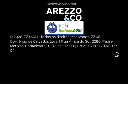
Entrega
ZZ Influ
Desenvolvido por
Devolução do Produto
ZZ MALL é confiável
Compre pelo WhatsApp
ZZPay
BOM
Cartão Presente
©
2026
, ZZ MALL. Todos os direitos reservados.
ZZAB
Comércio de Calçados Ltda. | Rua África do Sul, 2280. Padre
Mathias, Cariacica/ES. CEP: 29157-900 | CNPJ: 07.900.208/0077-
Vendas Corporativas
04