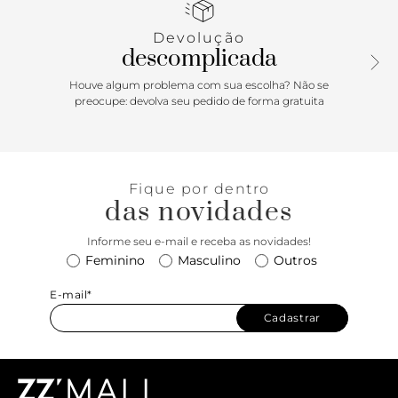
charme à parte e adiciona um mood sofisticado às suas
produções, enquanto a gravação em relevo imprime um
Devolução
toque trendy irresistível. Versátil, a Tassy pode também ser
descomplicada
carregada como uma estilosa bolsa de mão (clutch).
Dimensões: 5X15X22.
Houve algum problema com sua escolha? Não se
preocupe: devolva seu pedido de forma gratuita
Fique por dentro
das novidades
Informe seu e-mail e receba as novidades!
Feminino
Masculino
Outros
E-mail*
Cadastrar