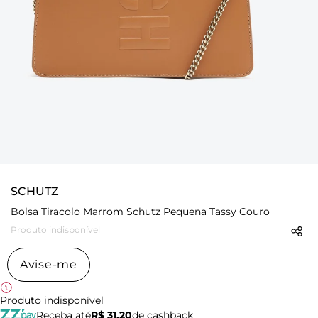
SCHUTZ
Bolsa Tiracolo Marrom Schutz Pequena Tassy Couro
Produto indisponível
Avise-me
Produto indisponível
Receba até
R$ 31,20
de cashback