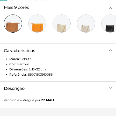
Mais
9
cores
Características
Marca:
Schutz
Cor
:
Marrom
Dimensões:
5x15x22
cm
Referência:
S5001503910056
Descrição
A logomania é uma supertendência no mundo da moda, e
Vendido e entregue por
ZZ MALL
nessa bolsa tiracolo marrom ela aparece em proposta
refinada, com linhas minimalistas e acabamento
monocromático. A impactante alça de corrente é um