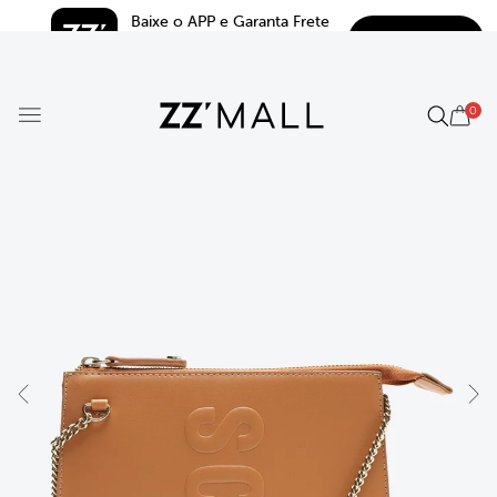
Baixe o APP e Garanta Frete 
BAIXAR
Grátis*
5.0
0