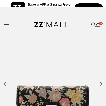
Baixe o APP e Garanta Frete 
BAIXAR
Grátis*
5.0
0