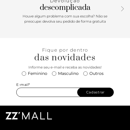
Devolução
descomplicada
Houve algum problema com sua escolha? Não se
preocupe: devolva seu pedido de forma gratuita
Fique por dentro
das novidades
Informe seu e-mail e receba as novidades!
Feminino
Masculino
Outros
E-mail*
Cadastrar