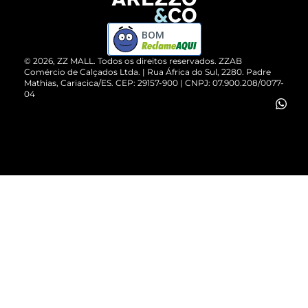
Devolução do Produto
ZZ MALL é confiável
Compre pelo WhatsApp
ZZPay
BOM
Cartão Presente
©
2026
, ZZ MALL. Todos os direitos reservados.
ZZAB
Comércio de Calçados Ltda. | Rua África do Sul, 2280. Padre
Mathias, Cariacica/ES. CEP: 29157-900 | CNPJ: 07.900.208/0077-
Vendas Corporativas
04