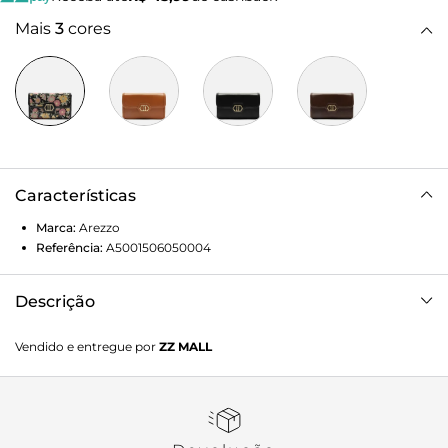
Mais
3
cores
Características
Marca:
Arezzo
Referência:
A5001506050004
Descrição
Bolsa tiracolo preta com estampa floral em tecido
Vendido e entregue por
ZZ MALL
jacquard. O acessório tem formato estruturado e
retangular. Traz alça em corrente metálica, presa à bolsa na
parte superior. Possui fecho em tampo frontal, moldura e
aplicação metálica, geométrica e vazada na capa.