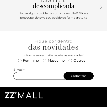
Devolução
descomplicada
Houve algum problema com sua escolha? Não se
preocupe: devolva seu pedido de forma gratuita
Fique por dentro
das novidades
Informe seu e-mail e receba as novidades!
Feminino
Masculino
Outros
E-mail*
Cadastrar