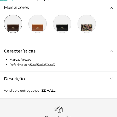
Mais
3
cores
Características
Marca:
Arezzo
Referência:
A5001506050003
Descrição
Bolsa tiracolo média de couro marrom. O acessório tem
Vendido e entregue por
ZZ MALL
formato estruturado e retangular. Traz alça em corrente
metálica, presa à bolsa na parte superior. Possui fecho em
tampo frontal, moldura e aplicação metálica, geométrica e
vazada na capa.