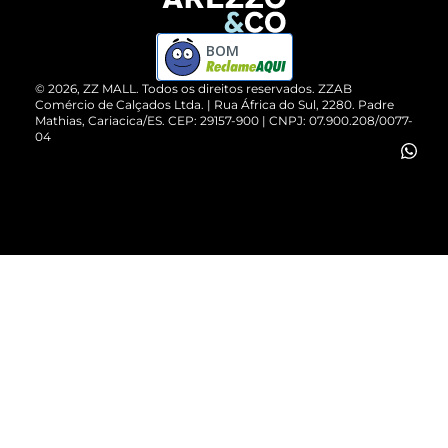
Devolução do Produto
ZZ MALL é confiável
Compre pelo WhatsApp
ZZPay
BOM
Cartão Presente
©
2026
, ZZ MALL. Todos os direitos reservados.
ZZAB
Comércio de Calçados Ltda. | Rua África do Sul, 2280. Padre
Mathias, Cariacica/ES. CEP: 29157-900 | CNPJ: 07.900.208/0077-
Vendas Corporativas
04