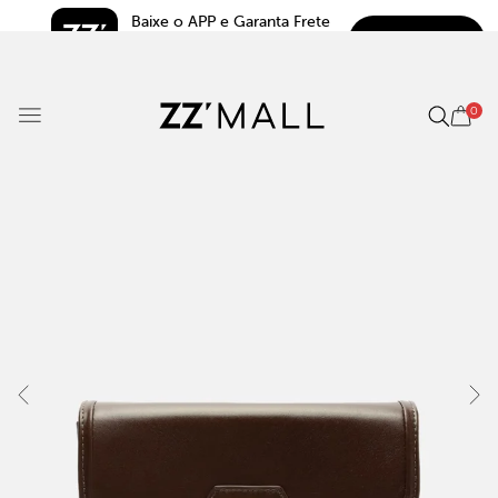
Baixe o APP e Garanta Frete 
BAIXAR
Grátis*
5.0
0