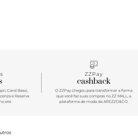
s
ZZPay
s
cashback
ri, Carol Bassi,
O ZZPay chegou para transformar a forma
icenza e Reserva
que você faz suas compras no ZZ MALL, a
o site
plataforma de moda da AREZZO&CO.
utros