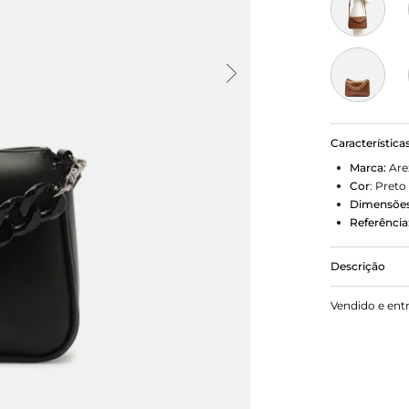
Característica
Marca:
Are
Cor
:
Preto
Dimensões
Referência
Descrição
Bolsa tirac
Vendido e ent
compacto, re
com regulage
removível e 
superior em 