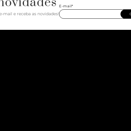
novidades
E-mail*
e-mail e receba as novidades!