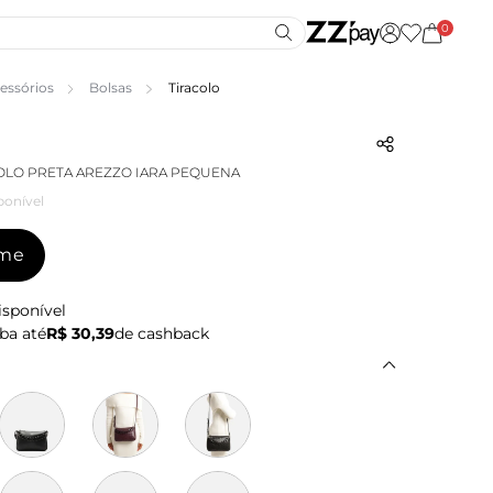
0
essórios
Bolsas
Tiracolo
OLO PRETA AREZZO IARA PEQUENA
ponível
-me
isponível
ba até
R$ 30,39
de cashback