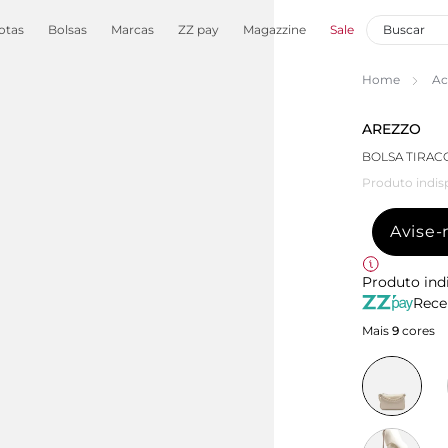
otas
Bolsas
Marcas
ZZ pay
Magazzine
Sale
Home
Ac
AREZZO
BOLSA TIRAC
Produto indis
Avise
Produto ind
Rece
Mais
9
cores