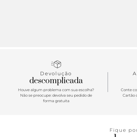
Devolução
A
descomplicada
Houve algum problema com sua escolha?
Conte co
Não se preocupe: devolva seu pedido de
Cartão d
forma gratuita
Fique po