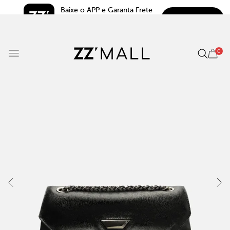
Baixe o APP e Garanta Frete 
BAIXAR
Grátis*
5.0
0