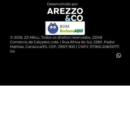
Entrega
ZZ Influ
Desenvolvido por
Devolução do Produto
ZZ MALL é confiável
Compre pelo WhatsApp
ZZPay
BOM
Cartão Presente
©
2026
, ZZ MALL. Todos os direitos reservados.
ZZAB
Comércio de Calçados Ltda. | Rua África do Sul, 2280. Padre
Mathias, Cariacica/ES. CEP: 29157-900 | CNPJ: 07.900.208/0077-
Vendas Corporativas
04