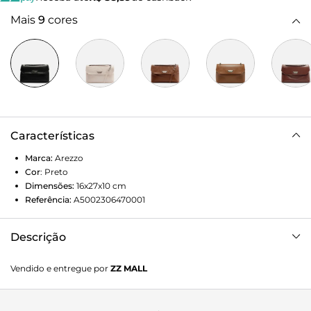
Mais
9
cores
Características
Marca:
Arezzo
Cor
:
Preto
Dimensões:
16x27x10
cm
Referência:
A5002306470001
Descrição
Bolsa tiracolo média de couro preta. O acessório tem
Vendido e entregue por
ZZ MALL
formato estruturado. Traz alça lateral em corrente metálica
com tira de couro transpassada. Possui fecho em tampo
frontal com laterais recortadas e detalhe em metal