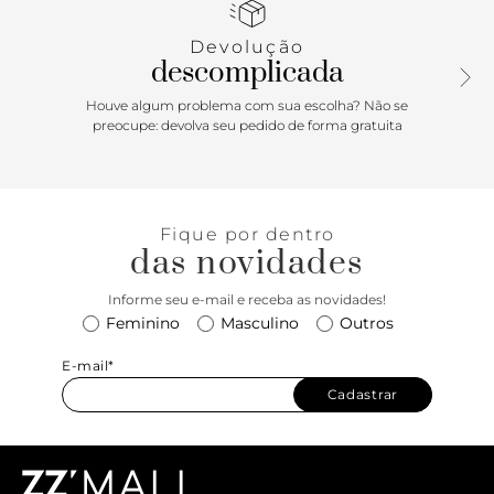
geométrico com nome da marca.
Devolução
descomplicada
Houve algum problema com sua escolha? Não se
preocupe: devolva seu pedido de forma gratuita
Fique por dentro
das novidades
Informe seu e-mail e receba as novidades!
Feminino
Masculino
Outros
E-mail*
Cadastrar