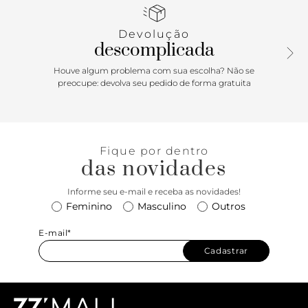
geométrico com nome da marca.
Devolução
descomplicada
Houve algum problema com sua escolha? Não se
preocupe: devolva seu pedido de forma gratuita
Fique por dentro
das novidades
Informe seu e-mail e receba as novidades!
Feminino
Masculino
Outros
E-mail*
Cadastrar