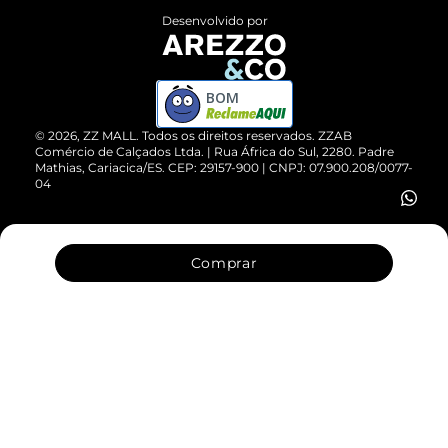
Entrega
ZZ Influ
Desenvolvido por
Devolução do Produto
ZZ MALL é confiável
Compre pelo WhatsApp
ZZPay
BOM
Cartão Presente
©
2026
, ZZ MALL. Todos os direitos reservados.
ZZAB
Comércio de Calçados Ltda. | Rua África do Sul, 2280. Padre
Mathias, Cariacica/ES. CEP: 29157-900 | CNPJ: 07.900.208/0077-
Vendas Corporativas
04
Comprar