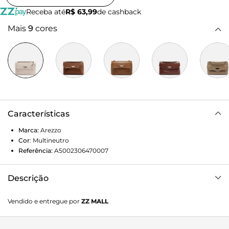
Receba até
R$ 63,99
de cashback
Mais
9
cores
Características
Marca:
Arezzo
Cor
:
Multineutro
Referência:
A5002306470007
Descrição
Bolsa tiracolo média de couro off white. O acessório tem
Vendido e entregue por
ZZ MALL
formato estruturado. Traz alça lateral em corrente metálica
com tira de couro transpassada. Possui fecho em tampo
frontal com laterais recortadas e detalhe em metal