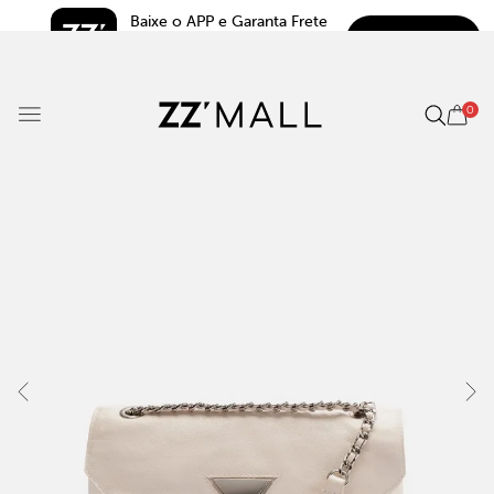
Baixe o APP e Garanta Frete 
BAIXAR
Grátis*
5.0
0