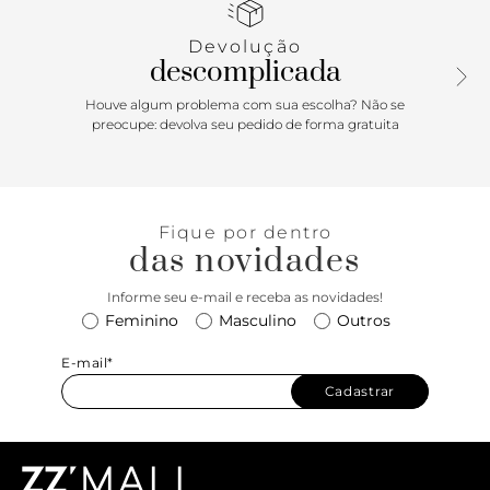
capa frontal.
Devolução
Porque Apostar: A bag pra criar seus melhores looks na
descomplicada
temporada! A bolsa tiracolo tem pregas na parte superior e
é uma ótima escolha pra looks noturnos. Para um truque
Houve algum problema com sua escolha? Não se
de styling descolado, experimente segurar a bolsa em uma
preocupe: devolva seu pedido de forma gratuita
das mãos. Combine com um vestido e uma sandália
minimalista e se prepare pra arrasar!
Fique por dentro
das novidades
Informe seu e-mail e receba as novidades!
Feminino
Masculino
Outros
E-mail*
Cadastrar