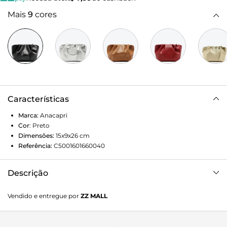
Mais
9
cores
Características
Marca:
Anacapri
Cor
:
Preto
Dimensões:
15x9x26
cm
Referência:
C5001601660040
Descrição
Bolsa tiracolo média na cor preta. O modelo de material
Vendido e entregue por
ZZ MALL
similar ao couro tem acabamento liso e pregas na parte
superior. Traz alça transversal fina em rolotê. Com fecho
superior em imã interno. Detalhe de assinatura Anacapri na