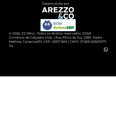
Entrega
ZZ Influ
Desenvolvido por
Devolução do Produto
ZZ MALL é confiável
Compre pelo WhatsApp
ZZPay
BOM
Cartão Presente
©
2026
, ZZ MALL. Todos os direitos reservados.
ZZAB
Comércio de Calçados Ltda. | Rua África do Sul, 2280. Padre
Mathias, Cariacica/ES. CEP: 29157-900 | CNPJ: 07.900.208/0077-
Vendas Corporativas
04