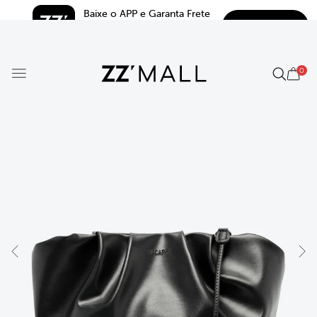
Baixe o APP e Garanta Frete 
BAIXAR
Grátis*
5.0
0