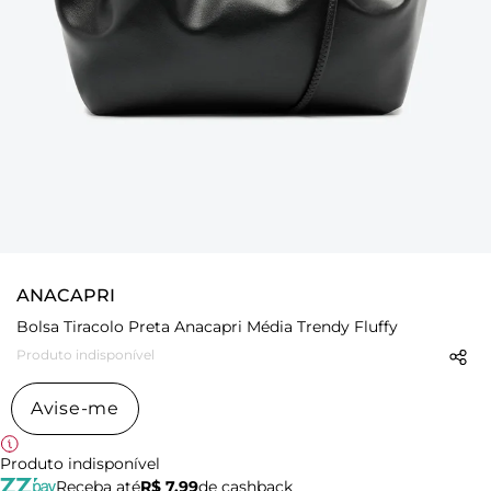
ANACAPRI
Bolsa Tiracolo Preta Anacapri Média Trendy Fluffy
Produto indisponível
Avise-me
Produto indisponível
Receba até
R$ 7,99
de cashback