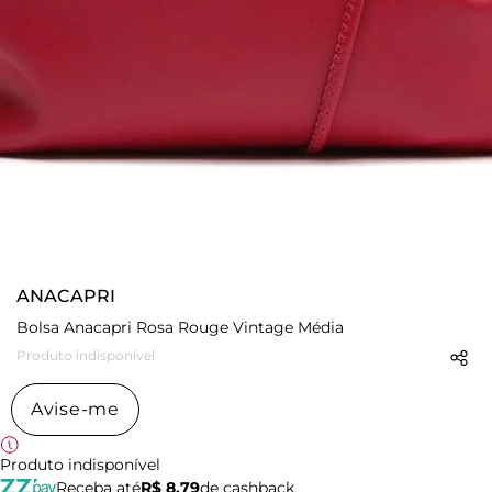
ANACAPRI
Bolsa Anacapri Rosa Rouge Vintage Média
Produto indisponível
Avise-me
Produto indisponível
Receba até
R$ 8,79
de cashback