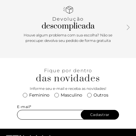
zíper e puxador, além de botão de pressão interno para
fechamento. Porque Apostar Rica em design essa bolsa
foge do óbvio e tem tudo para virar a sua bff no dia a dia.
Devolução
Prática, espaçosa e resistente, ela preenche todos os
descomplicada
requisitos básicos para bolsa perfeita, e o melhor? Combina
com tudo! Arrase muito por aí, com essa belezinha!
Houve algum problema com sua escolha? Não se
preocupe: devolva seu pedido de forma gratuita
Fique por dentro
das novidades
Informe seu e-mail e receba as novidades!
Feminino
Masculino
Outros
E-mail*
Cadastrar