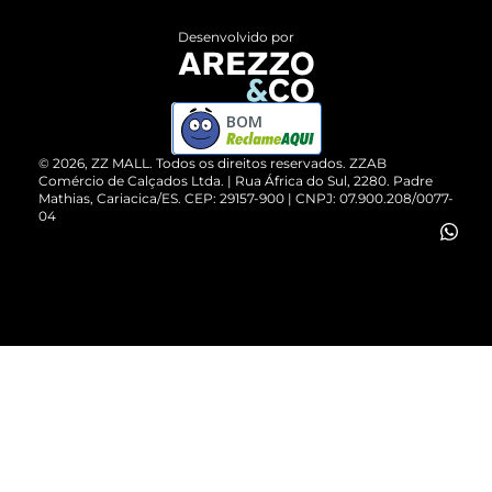
Entrega
ZZ Influ
Desenvolvido por
Devolução do Produto
ZZ MALL é confiável
Compre pelo WhatsApp
ZZPay
BOM
Cartão Presente
©
2026
, ZZ MALL. Todos os direitos reservados.
ZZAB
Comércio de Calçados Ltda. | Rua África do Sul, 2280. Padre
Mathias, Cariacica/ES. CEP: 29157-900 | CNPJ: 07.900.208/0077-
Vendas Corporativas
04