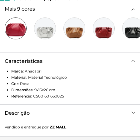
Mais
9
cores
Características
Marca:
Anacapri
Material
:
Material Tecnológico
Cor
:
Rosa
Dimensões:
9x15x26
cm
Referência:
C5001601660025
Descrição
Bolsa tiracolo média na cor vermelha. O modelo tem
Vendido e entregue por
ZZ MALL
formato desestruturado e molinho, estilo saco, e alça lateral
em tira fina com costura aparente. Traz fecho superior em