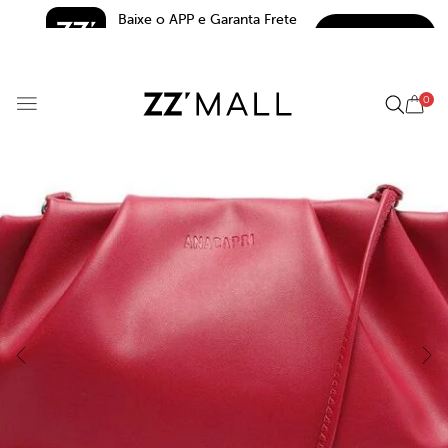
Baixe o APP e Garanta Frete 
BAIXAR
Grátis*
5.0
0