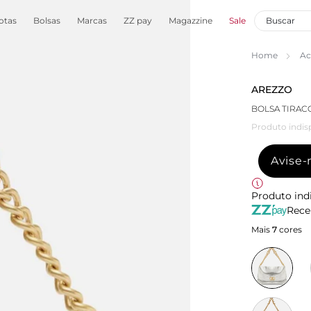
otas
Bolsas
Marcas
ZZ pay
Magazzine
Sale
Home
Ac
AREZZO
BOLSA TIRAC
Produto indis
Avise
Produto ind
Rece
Mais
7
cores