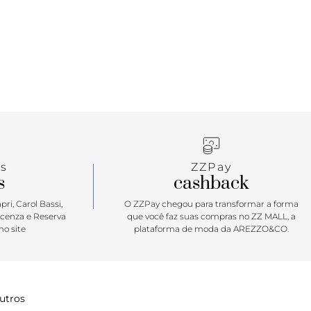
s
ZZPay
s
cashback
ri, Carol Bassi,
O ZZPay chegou para transformar a forma
icenza e Reserva
que você faz suas compras no ZZ MALL, a
o site
plataforma de moda da AREZZO&CO.
utros