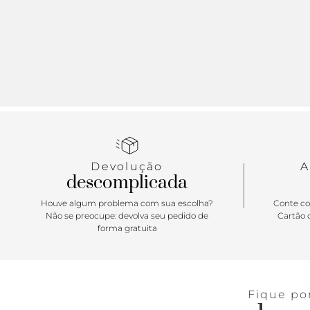
Devolução
A
descomplicada
Houve algum problema com sua escolha?
Conte co
Não se preocupe: devolva seu pedido de
Cartão d
forma gratuita
Fique po