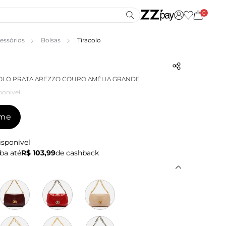
0
essórios
Bolsas
Tiracolo
OLO PRATA AREZZO COURO AMÉLIA GRANDE
ponível
-me
isponível
ba até
R$ 103,99
de cashback