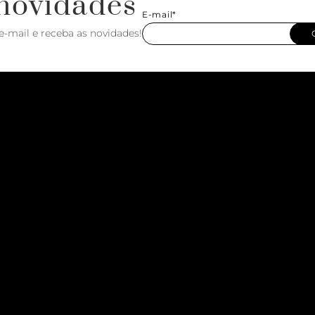
novidades
E-mail*
e-mail e receba as novidades!