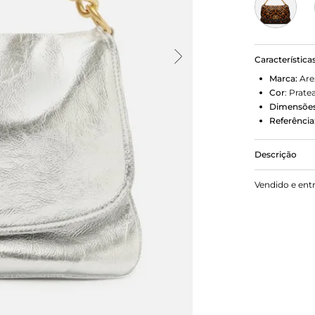
Característica
Marca:
Are
Cor
:
Prate
Dimensões
Referência
Descrição
Bolsa femin
Vendido e ent
formato alon
e alça de m
em tampo fr
costura da c