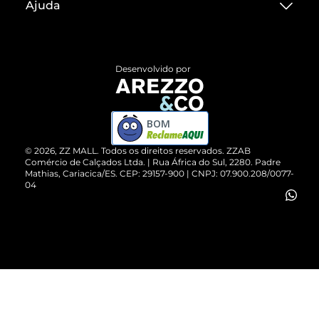
Ajuda
Termos de Uso
Central de Atendimento
Políticas de Privacidade
Entrega
ZZ Influ
Desenvolvido por
Devolução do Produto
ZZ MALL é confiável
Compre pelo WhatsApp
ZZPay
BOM
Cartão Presente
©
2026
, ZZ MALL. Todos os direitos reservados.
ZZAB
Comércio de Calçados Ltda. | Rua África do Sul, 2280. Padre
Mathias, Cariacica/ES. CEP: 29157-900 | CNPJ: 07.900.208/0077-
Vendas Corporativas
04