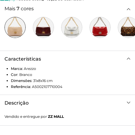
Mais
7
cores
Características
Marca:
Arezzo
Cor
:
Branco
Dimensões:
31x8x16
cm
Referência:
A5002107710004
Descrição
Bolsa feminina tiracolo grande de couro branca. O modelo
Vendido e entregue por
ZZ MALL
tem formato alongado e acabamento brilhante. Traz alça
lateral fina e alça de mão em corrente metálica imponente.
Possui fecho em tampo frontal e encaixe em peça metálica