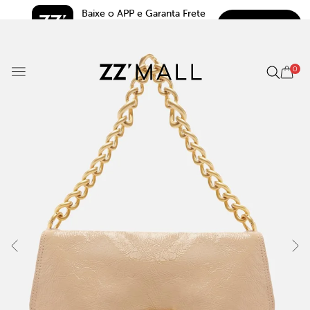
Baixe o APP e Garanta Frete 
BAIXAR
Grátis*
5.0
0