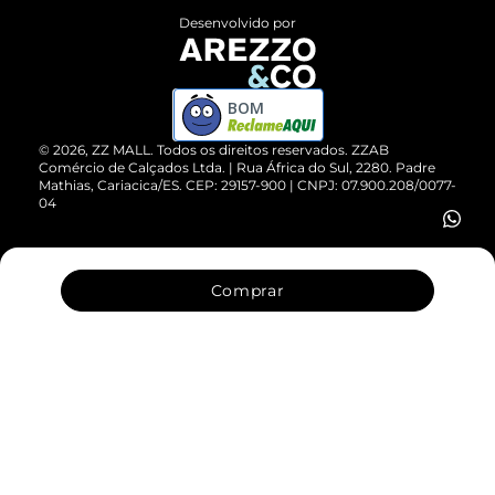
Entrega
ZZ Influ
Desenvolvido por
Devolução do Produto
ZZ MALL é confiável
Compre pelo WhatsApp
ZZPay
BOM
Cartão Presente
©
2026
, ZZ MALL. Todos os direitos reservados.
ZZAB
Comércio de Calçados Ltda. | Rua África do Sul, 2280. Padre
Mathias, Cariacica/ES. CEP: 29157-900 | CNPJ: 07.900.208/0077-
Vendas Corporativas
04
Comprar