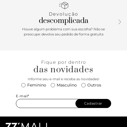
Devolução
descomplicada
Houve algum problema com sua escolha? Não se
preocupe: devolva seu pedido de forma gratuita
Fique por dentro
das novidades
Informe seu e-mail e receba as novidades!
Feminino
Masculino
Outros
E-mail*
Cadastrar