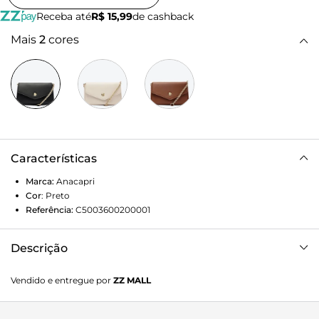
Receba até
R$ 15,99
de cashback
Mais
2
cores
Características
Marca:
Anacapri
Cor
:
Preto
Referência:
C5003600200001
Descrição
Bolsa Tiracolo Pequena Minimalista Preta
Vendido e entregue por
ZZ MALL