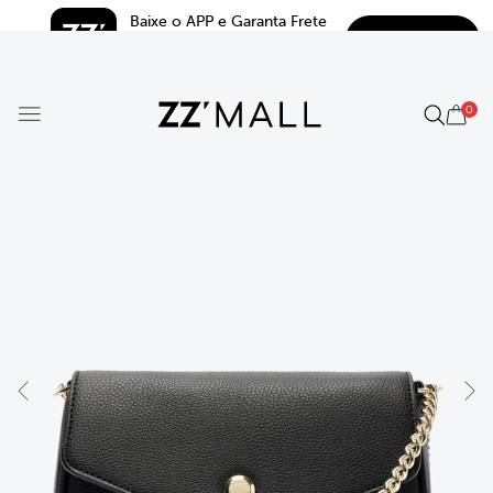
Baixe o APP e Garanta Frete 
BAIXAR
Grátis*
5.0
0