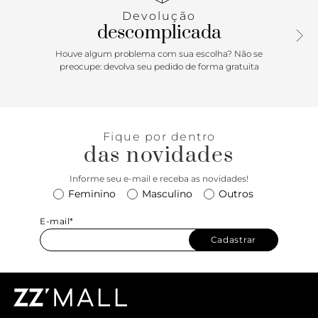
Devolução
descomplicada
Houve algum problema com sua escolha? Não se
preocupe: devolva seu pedido de forma gratuita
Fique por dentro
das novidades
Informe seu e-mail e receba as novidades!
Feminino
Masculino
Outros
E-mail*
Cadastrar