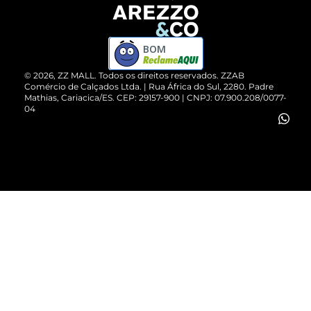
Devolução do Produto
ZZ MALL é confiável
Compre pelo WhatsApp
ZZPay
BOM
Cartão Presente
©
2026
, ZZ MALL. Todos os direitos reservados.
ZZAB
Comércio de Calçados Ltda. | Rua África do Sul, 2280. Padre
Mathias, Cariacica/ES. CEP: 29157-900 | CNPJ: 07.900.208/0077-
Vendas Corporativas
04