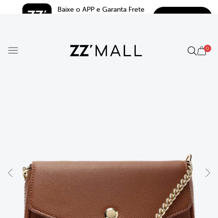
Baixe o APP e Garanta Frete 
BAIXAR
Grátis*
5.0
0