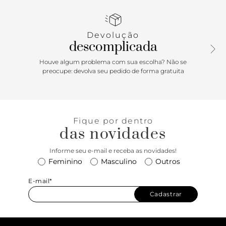
detalhe em faixa bombada com recorte redondo central.
Traz alça lateral em tira fina ajustável e corrente metálica.
Com fecho superior em zíper e puxador.
Devolução
descomplicada
Houve algum problema com sua escolha? Não se
preocupe: devolva seu pedido de forma gratuita
Fique por dentro
das novidades
Informe seu e-mail e receba as novidades!
Feminino
Masculino
Outros
E-mail*
Cadastrar