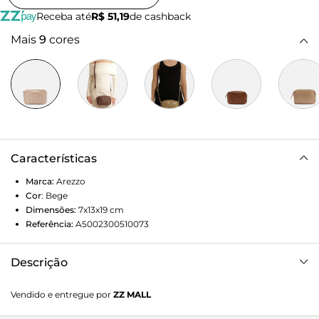
Receba até
R$ 51,19
de cashback
Mais
9
cores
Características
Marca:
Arezzo
Cor
:
Bege
Dimensões:
7x13x19
cm
Referência:
A5002300510073
Descrição
Bolsa tiracolo pequena de couro nude. O modelo tem
Vendido e entregue por
ZZ MALL
formato quadrado e estruturado e acabamento texturizado.
Na capa frontal, apresenta bolso com costuras marcadas e