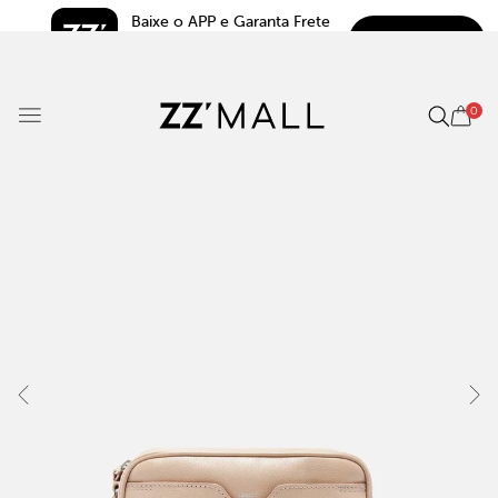
Baixe o APP e Garanta Frete 
BAIXAR
Grátis*
5.0
0