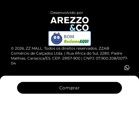
Políticas de Privacidade
Entrega
ZZ Influ
Desenvolvido por
Devolução do Produto
ZZ MALL é confiável
Compre pelo WhatsApp
ZZPay
BOM
Cartão Presente
©
2026
, ZZ MALL. Todos os direitos reservados.
ZZAB
Comércio de Calçados Ltda. | Rua África do Sul, 2280. Padre
Mathias, Cariacica/ES. CEP: 29157-900 | CNPJ: 07.900.208/0077-
Vendas Corporativas
04
Comprar