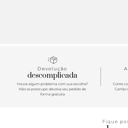
Devolução
A
descomplicada
Houve algum problema com sua escolha?
Conte co
Não se preocupe: devolva seu pedido de
Cartão d
forma gratuita
Fique po