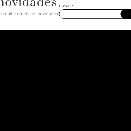
novidades
E-mail*
e-mail e receba as novidades!