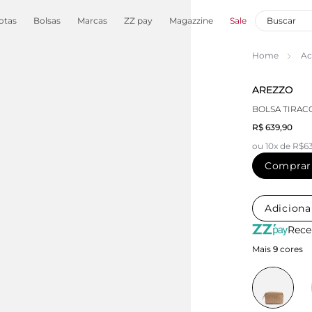
otas
Bolsas
Marcas
ZZ pay
Magazzine
Sale
Home
Ac
AREZZO
BOLSA TIRA
R$ 639,90
ou 10x de R$6
Comprar
Adiciona
Rece
Mais
9
cores