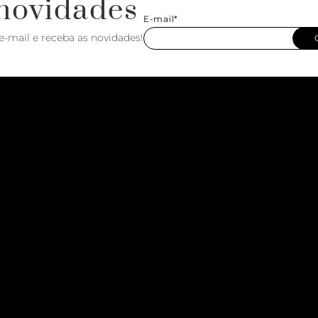
novidades
E-mail*
e-mail e receba as novidades!