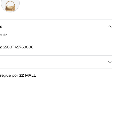
as
hutz
:
S5001145760006
sa Tiracolo MÃ©dia Lorena Cozy Couro Nude
tregue por
ZZ MALL