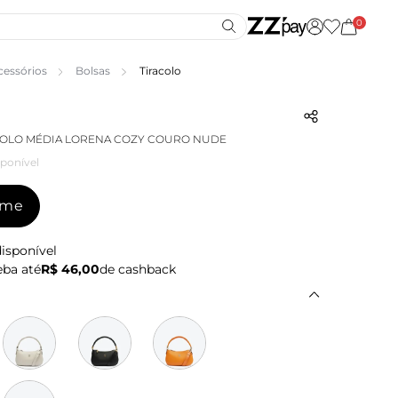
0
cessórios
Bolsas
Tiracolo
COLO MÉDIA LORENA COZY COURO NUDE
ponível
-me
isponível
ba até
R$ 46,00
de cashback