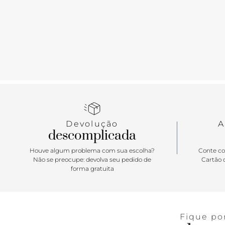
Devolução
A
descomplicada
Houve algum problema com sua escolha?
Conte co
Não se preocupe: devolva seu pedido de
Cartão d
forma gratuita
Fique po