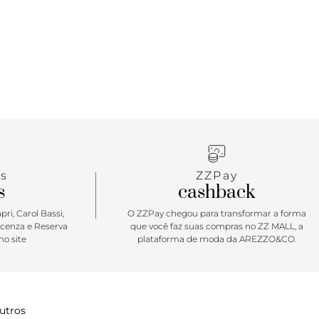
s
ZZPay
s
cashback
ri, Carol Bassi,
O ZZPay chegou para transformar a forma
icenza e Reserva
que você faz suas compras no ZZ MALL, a
o site
plataforma de moda da AREZZO&CO.
utros