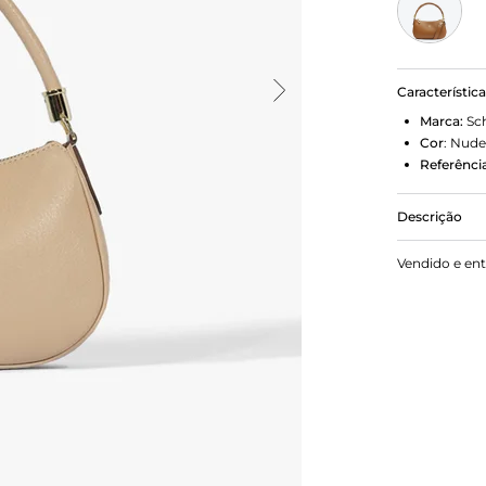
Característic
Marca:
Sc
Cor
:
Nude
Referência
Descrição
ENVIAR Bol
Vendido e en