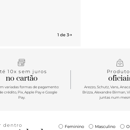
1 de 3
té 10x sem juros
Produto
no cartão
oficiai
m variadas formas de pagamento:
Arezzo, Schutz, Vans, Anacap
e crédito, Pix, Apple Pay e Google
Brizza, Alexandre Birman, V
Pay.
juntas num mesm
r dentro
Feminino
Masculino
O