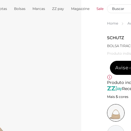
otas
Bolsas
Marcas
ZZ pay
Magazzine
Sale
Home
A
SCHUTZ
BOLSA TIRA
Produto indis
Avise
Produto ind
Rece
Mais
5
cores