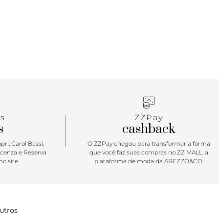
s
ZZPay
s
cashback
ri, Carol Bassi,
O ZZPay chegou para transformar a forma
icenza e Reserva
que você faz suas compras no ZZ MALL, a
o site
plataforma de moda da AREZZO&CO.
utros