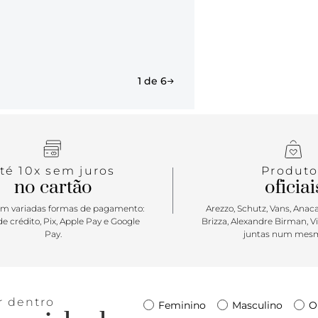
1 de 6
té 10x sem juros
Produto
no cartão
oficiai
m variadas formas de pagamento:
Arezzo, Schutz, Vans, Anacap
e crédito, Pix, Apple Pay e Google
Brizza, Alexandre Birman, V
Pay.
juntas num mesm
r dentro
Feminino
Masculino
O