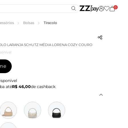
0
essórios
Bolsas
Tiracolo
OLO LARANJA SCHUTZ MÉDIA LORENA COZY COURO
ponível
-me
isponível
ba até
R$ 46,00
de cashback