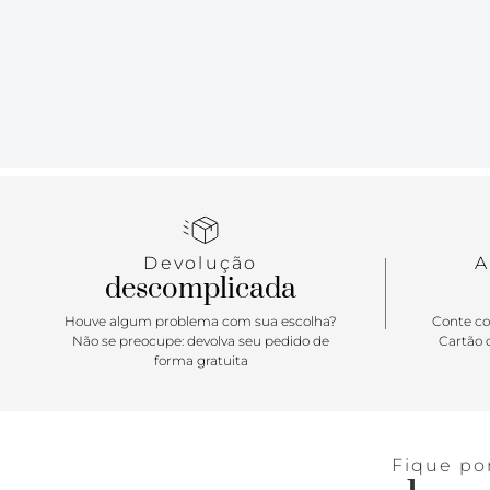
Devolução
A
descomplicada
Houve algum problema com sua escolha?
Conte co
Não se preocupe: devolva seu pedido de
Cartão d
forma gratuita
Fique po