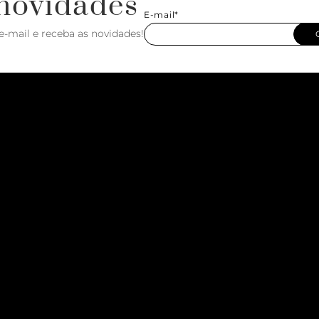
novidades
E-mail*
e-mail e receba as novidades!