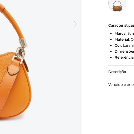
Característica
Marca:
Sch
Material
:
C
Cor
:
Laranj
Dimensões
Referência
Descrição
Essa bolsa t
Vendido e ent
família Lore
ótimo espaço
fechamento e
removível, 
arremata es
Aposte! Com
tiracolo: 1,
alça curta: 