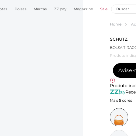
otas
Bolsas
Marcas
ZZ pay
Magazzine
Sale
Home
Ac
SCHUTZ
BOLSA TIRAC
Produto indis
Avise
Produto ind
Rece
Mais
5
cores