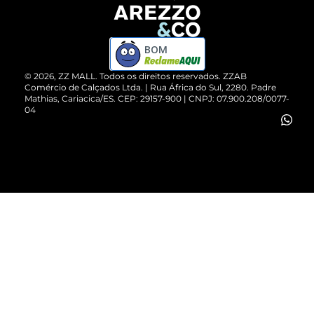
Devolução do Produto
ZZ MALL é confiável
Compre pelo WhatsApp
ZZPay
BOM
Cartão Presente
©
2026
, ZZ MALL. Todos os direitos reservados.
ZZAB
Comércio de Calçados Ltda. | Rua África do Sul, 2280. Padre
Mathias, Cariacica/ES. CEP: 29157-900 | CNPJ: 07.900.208/0077-
Vendas Corporativas
04