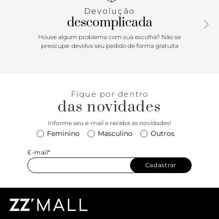
alça longa regulável, com acabamento a fio. Traz aplicação
Devolução
de placa metálica Anacapri, com dois banhos e
descomplicada
acabamento escovado, centralizada na parte inferior do
tampo, na capa frontal. Acompanha maxi bag charm com
Houve algum problema com sua escolha? Não se
compartimento plastificado - que acomoda cartão ou foto
preocupe: devolva seu pedido de forma gratuita
- com arremate em atacador bicolor e ponteiras metálicas.
O acessório é removível, podendo ser utilizado
separadamente da bolsa. Porque Apostar: Bolsa tiracolo é
um vício das descomplicadas. O modelo Lisa vem para a
Fique por dentro
temporada Resort’26 Anacapri com shape estruturado e
das novidades
moderninho: apresenta material sofisticado, com nuance e
brilho. A divisória interna com zíper facilita a organização
Informe seu e-mail e receba as novidades!
de pequenos itens com acesso rápido. O bag charm
Feminino
Masculino
Outros
personalizado e funcional acomoda cartão ou foto,
permitindo inúmeras combinações e auxiliando em viagens
E-mail*
para identificação. Ícone que chama, né?
Cadastrar