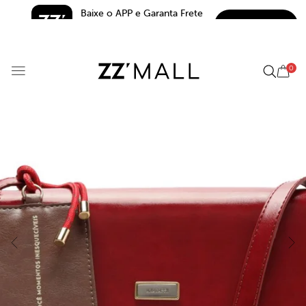
Baixe o APP e Garanta Frete 
BAIXAR
Grátis*
5.0
0