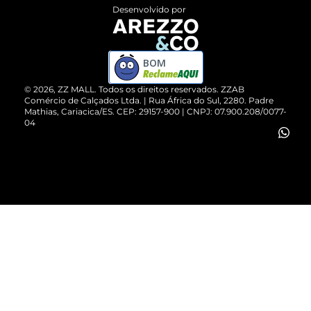
Entrega
ZZ Influ
Desenvolvido por
Devolução do Produto
ZZ MALL é confiável
Compre pelo WhatsApp
ZZPay
BOM
Cartão Presente
©
2026
, ZZ MALL. Todos os direitos reservados.
ZZAB
Comércio de Calçados Ltda. | Rua África do Sul, 2280. Padre
Mathias, Cariacica/ES. CEP: 29157-900 | CNPJ: 07.900.208/0077-
Vendas Corporativas
04