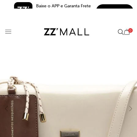
Baixe o APP e Garanta Frete 
BAIXAR
Grátis*
5.0
0