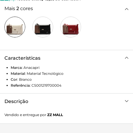
Mais
2
cores
Características
Marca:
Anacapri
Material
:
Material Tecnológico
Cor
:
Branco
Referência:
C5001219700004
Descrição
Bolsa tiracolo Lisa média, na cor branca. O modelo de
Vendido e entregue por
ZZ MALL
material similar ao couro possui shape retangular, com
efeito acetinado por toda a peça. No tamanho M, forro
vermelho e divisória com zíper na parte interna, apresenta