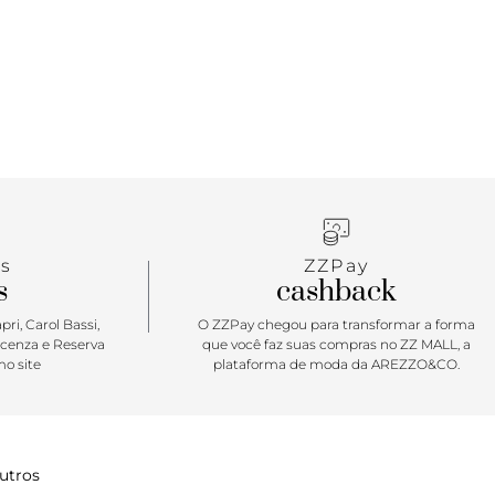
 Anacapri, centralizado na parte inferior do tampo,
tal. Porque Apostar: Moderninha e trendy, a bolsa
 escolha ideal para te acompanhar todos os dias! A
om shape retangular, estilo carteiro: simplesmente
para carregar tudo o que você precisa com charme e
 Vai ser sua favorita para toda e qualquer produção!
s
ZZPay
s
cashback
ri, Carol Bassi,
O ZZPay chegou para transformar a forma
icenza e Reserva
que você faz suas compras no ZZ MALL, a
o site
plataforma de moda da AREZZO&CO.
utros