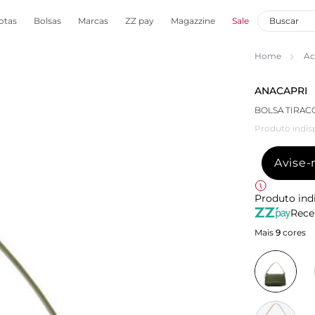
otas
Bolsas
Marcas
ZZ pay
Magazzine
Sale
Home
Ac
ANACAPRI
BOLSA TIRAC
Produto indis
Avise
Produto ind
Rece
Mais
9
cores