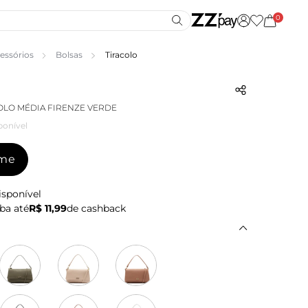
0
essórios
Bolsas
Tiracolo
OLO MÉDIA FIRENZE VERDE
ponível
-me
isponível
ba até
R$ 11,99
de cashback