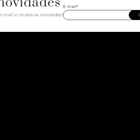
novidades
E-mail*
e-mail e receba as novidades!