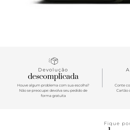
Devolução
A
descomplicada
Houve algum problema com sua escolha?
Conte co
Não se preocupe: devolva seu pedido de
Cartão d
forma gratuita
Fique po