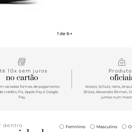
pin metálico
na capa fron
tiracolo é a
bolsa vem c
per-fei-ta 
1 de 6
praticidade.
té 10x sem juros
Produto
no cartão
oficiai
m variadas formas de pagamento:
Arezzo, Schutz, Vans, Anacap
e crédito, Pix, Apple Pay e Google
Brizza, Alexandre Birman, V
Pay.
juntas num mesm
r dentro
Feminino
Masculino
O