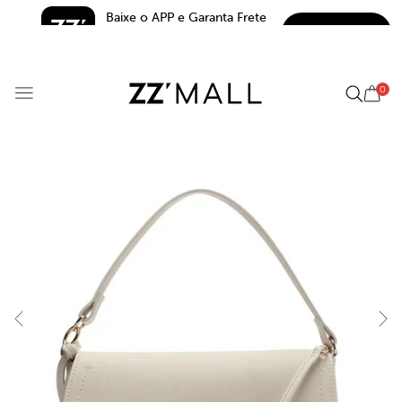
Baixe o APP e Garanta Frete 
BAIXAR
Grátis*
5.0
0