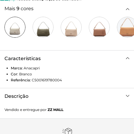
Mais
9
cores
Características
Marca:
Anacapri
Cor
:
Branco
Referência:
C5001619780004
Descrição
Bolsa tiracolo média, com detalhe em costura ornamental,
Vendido e entregue por
ZZ MALL
na cor branca. O modelo de material similar ao couro
possui shape retangular, com detalhe em costura
ornamental no contorno de toda a peça, no mesmo tom da
bolsa. No tamanho M, traz alça longa regulável e removível