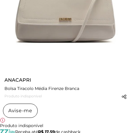
ANACAPRI
Bolsa Tiracolo Média Firenze Branca
Produto indisponível
Avise-me
Produto indisponível
Receba até
R$ 17,59
de cashback