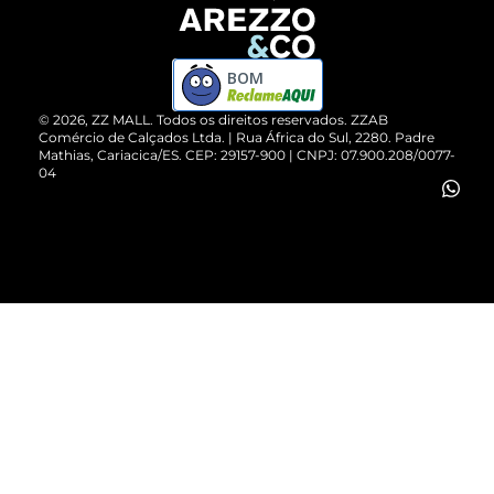
Devolução do Produto
ZZ MALL é confiável
Compre pelo WhatsApp
ZZPay
BOM
Cartão Presente
©
2026
, ZZ MALL. Todos os direitos reservados.
ZZAB
Comércio de Calçados Ltda. | Rua África do Sul, 2280. Padre
Mathias, Cariacica/ES. CEP: 29157-900 | CNPJ: 07.900.208/0077-
Vendas Corporativas
04