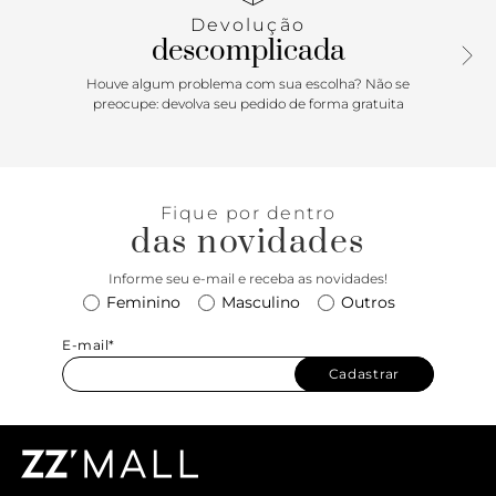
- e uma alça de ombro fixa. Apresenta fecho em tampo,
Devolução
com botão de pressão em ímã, estilo carteiro. Na parte
descomplicada
interna, traz forro especial colorido e etiqueta
emborrachada exclusiva Anacapri. Com aplicação de pin
Houve algum problema com sua escolha? Não se
metálico Anacapri, centralizado na parte inferior do tampo,
preocupe: devolva seu pedido de forma gratuita
na capa frontal. Porque Apostar: Moderninha e trendy, a
bolsa tiracolo é a escolha ideal para te acompanhar todos
os dias! A bolsa vem com shape retangular, estilo carteiro:
simplesmente per-fei-ta para carregar tudo o que você
Fique por dentro
precisa com charme e praticidade. Vai ser sua favorita para
das novidades
toda e qualquer produção!
Informe seu e-mail e receba as novidades!
Feminino
Masculino
Outros
E-mail*
Cadastrar