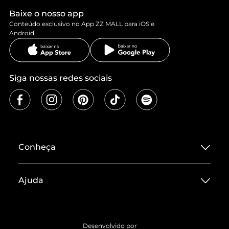
Baixe o nosso app
Conteúdo exclusivo no App ZZ MALL para iOS e
Android
Siga nossas redes sociais
Conheça
Sobre ZZ MALL
Ajuda
Termos de Uso
Central de Atendimento
Políticas de Privacidade
Entrega
ZZ Influ
Desenvolvido por